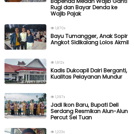
Bapenda Medan Wajib Ganti
Rugi dan Bayar Denda ke
Wajib Pajak
1,870x
Bayu Tumangger, Anak Sopir
Angkot Sidikalang Lolos Akmil
1,612x
Kadis Dukcapil Dairi Berganti,
Kualitas Pelayanan Mundur
1,397x
Jadi Ikon Baru, Bupati Deli
Serdang Resmikan Alun-Alun
Percut Sei Tuan
1,223x