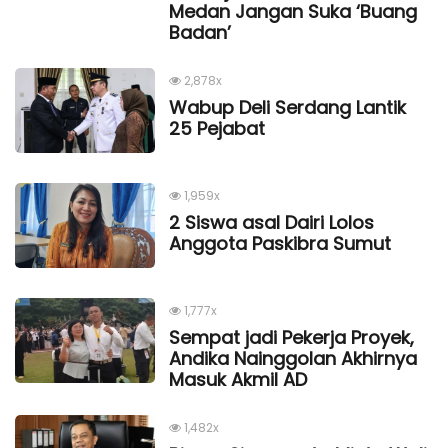
Medan Jangan Suka ‘Buang
Badan’
2,878x
Wabup Deli Serdang Lantik
25 Pejabat
1,959x
2 Siswa asal Dairi Lolos
Anggota Paskibra Sumut
1,777x
Sempat jadi Pekerja Proyek,
Andika Nainggolan Akhirnya
Masuk Akmil AD
1,482x