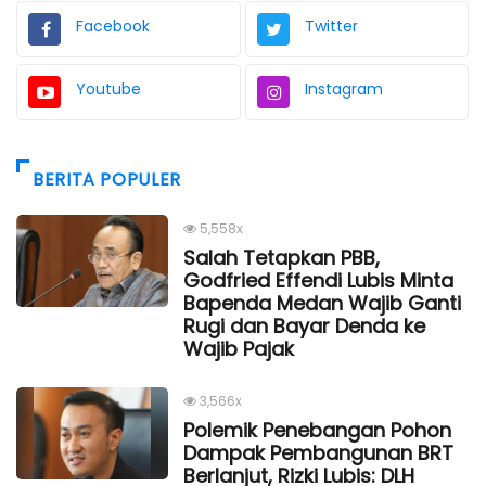
Facebook
Twitter
Youtube
Instagram
BERITA POPULER
5,558x
Salah Tetapkan PBB,
Godfried Effendi Lubis Minta
Bapenda Medan Wajib Ganti
Rugi dan Bayar Denda ke
Wajib Pajak
3,566x
Polemik Penebangan Pohon
Dampak Pembangunan BRT
Berlanjut, Rizki Lubis: DLH