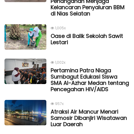
Penanganan Menjaga
Kelancaran Penyaluran BBM
di Nias Selatan
1,005x
Oase di Balik Sekolah Sawit
Lestari
1,002x
Pertamina Patra Niaga
Sumbagut Edukasi Siswa
SMA Al-Azhar Medan tentang
Pencegahan HIV/AIDS
957x
Atraksi Air Mancur Menari
Samosir Dibanjiri Wisatawan
Luar Daerah