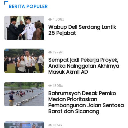
BERITA POPULER
4,008x
Wabup Deli Serdang Lantik
25 Pejabat
1,979x
Sempat jadi Pekerja Proyek,
Andika Nainggolan Akhirnya
Masuk Akmil AD
1,805x
Bahrumsyah Desak Pemko
Medan Prioritaskan
Pembangunan Jalan Sentosa
Barat dan Sicanang
1,374x