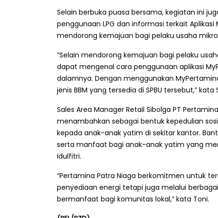
Selain berbuka puasa bersama, kegiatan ini jug
penggunaan LPG dan informasi terkait Aplikasi
mendorong kemajuan bagi pelaku usaha mikro y
“Selain mendorong kemajuan bagi pelaku usaha
dapat mengenal cara penggunaan aplikasi My
dalamnya. Dengan menggunakan MyPertamina, k
jenis BBM yang tersedia di SPBU tersebut,” kata S
Sales Area Manager Retail Sibolga PT Pertamin
menambahkan sebagai bentuk kepedulian sosia
kepada anak-anak yatim di sekitar kantor. Ba
serta manfaat bagi anak-anak yatim yang m
Idulfitri.
“Pertamina Patra Niaga berkomitmen untuk teru
penyediaan energi tetapi juga melalui berba
bermanfaat bagi komunitas lokal,” kata Toni.