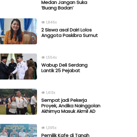
Medan Jangan Suka
‘Buang Badan’
1,846x
2 Siswa asal Dairi Lolos
Anggota Paskibra Sumut
1,554x
Wabup Deli Serdang
Lantik 25 Pejabat
1,413x
Sempat jadi Pekerja
Proyek, Andika Nainggolan
Akhirnya Masuk Akmil AD
1,395x
Pemilik Kafe di Tanah