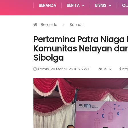
BERANDA
BERITA
BISNIS
OL
Beranda
Sumut
Pertamina Patra Niaga 
Komunitas Nelayan dan 
Sibolga
Kamis, 20 Mar 2025 18:25 WIB
790x
htt