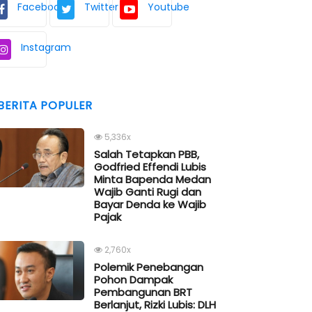
Facebook
Twitter
Youtube
Instagram
BERITA POPULER
5,336x
Salah Tetapkan PBB,
Godfried Effendi Lubis
Minta Bapenda Medan
Wajib Ganti Rugi dan
Bayar Denda ke Wajib
Pajak
2,760x
Polemik Penebangan
Pohon Dampak
Pembangunan BRT
Berlanjut, Rizki Lubis: DLH