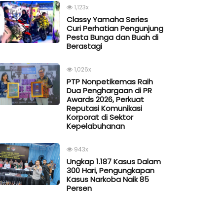
1,123x
Classy Yamaha Series
Curi Perhatian Pengunjung
Pesta Bunga dan Buah di
Berastagi
1,026x
PTP Nonpetikemas Raih
Dua Penghargaan di PR
Awards 2026, Perkuat
Reputasi Komunikasi
Korporat di Sektor
Kepelabuhanan
943x
Ungkap 1.187 Kasus Dalam
300 Hari, Pengungkapan
Kasus Narkoba Naik 85
Persen