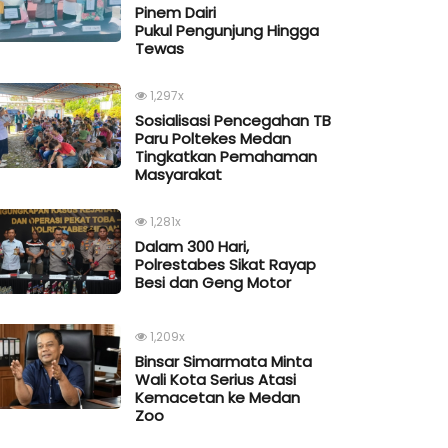
Pinem Dairi
Pukul Pengunjung Hingga
Tewas
1,297x
Sosialisasi Pencegahan TB
Paru Poltekes Medan
Tingkatkan Pemahaman
Masyarakat
1,281x
Dalam 300 Hari,
Polrestabes Sikat Rayap
Besi dan Geng Motor
1,209x
Binsar Simarmata Minta
Wali Kota Serius Atasi
Kemacetan ke Medan
Zoo