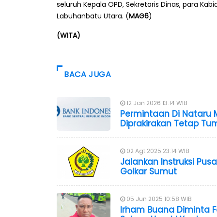
seluruh Kepala OPD, Sekretaris Dinas, para Ka
Labuhanbatu Utara. (
MAG6
)
(WITA)
BACA JUGA
12 Jan 2026 13:14 WIB
Permintaan Di Nataru M
Diprakirakan Tetap T
02 Agt 2025 23:14 WIB
Jalankan Instruksi Pus
Golkar Sumut
05 Jun 2025 10:58 WIB
Irham Buana Diminta Fo