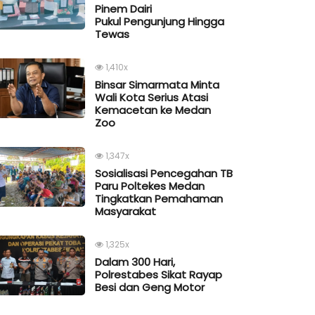
Pinem Dairi
Pukul Pengunjung Hingga
Tewas
1,410x
Binsar Simarmata Minta
Wali Kota Serius Atasi
Kemacetan ke Medan
Zoo
1,347x
Sosialisasi Pencegahan TB
Paru Poltekes Medan
Tingkatkan Pemahaman
Masyarakat
1,325x
Dalam 300 Hari,
Polrestabes Sikat Rayap
Besi dan Geng Motor