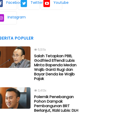
Facebook
Twitter
Youtube
Instagram
BERITA POPULER
5,511x
Salah Tetapkan PBB,
Godfried Effendi Lubis
Minta Bapenda Medan
Wajib Ganti Rugi dan
Bayar Denda ke Wajib
Pajak
3,413x
Polemik Penebangan
Pohon Dampak
Pembangunan BRT
Berlanjut, Rizki Lubis: DLH