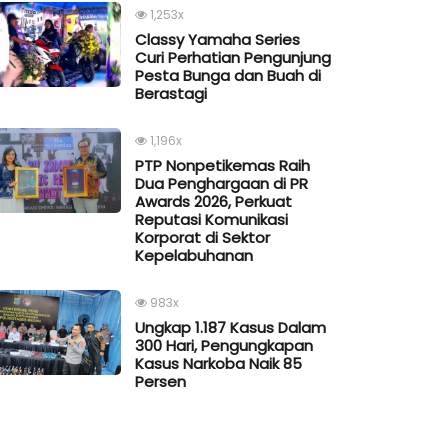
1,253x
Classy Yamaha Series
Curi Perhatian Pengunjung
Pesta Bunga dan Buah di
Berastagi
1,196x
PTP Nonpetikemas Raih
Dua Penghargaan di PR
Awards 2026, Perkuat
Reputasi Komunikasi
Korporat di Sektor
Kepelabuhanan
983x
Ungkap 1.187 Kasus Dalam
300 Hari, Pengungkapan
Kasus Narkoba Naik 85
Persen