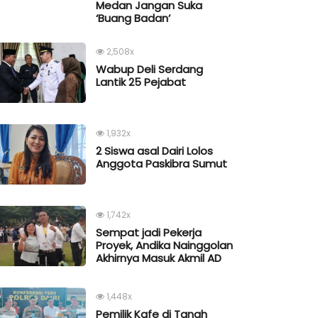
Medan Jangan Suka
‘Buang Badan’
2,508x
Wabup Deli Serdang
Lantik 25 Pejabat
1,932x
2 Siswa asal Dairi Lolos
Anggota Paskibra Sumut
1,742x
Sempat jadi Pekerja
Proyek, Andika Nainggolan
Akhirnya Masuk Akmil AD
1,448x
Pemilik Kafe di Tanah