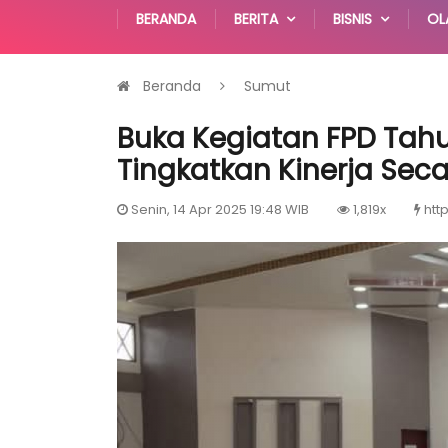
BERANDA
BERITA
BISNIS
OL
Beranda
Sumut
Buka Kegiatan FPD Tahu
Tingkatkan Kinerja Seca
Senin, 14 Apr 2025 19:48 WIB
1,819x
htt