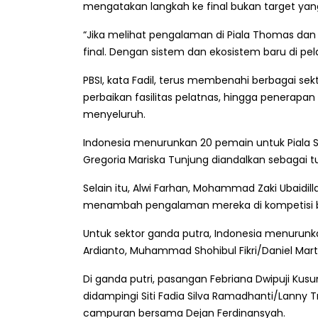
mengatakan langkah ke final bukan target yan
“Jika melihat pengalaman di Piala Thomas da
final. Dengan sistem dan ekosistem baru di pela
PBSI, kata Fadil, terus membenahi berbagai sekto
perbaikan fasilitas pelatnas, hingga penerapa
menyeluruh.
Indonesia menurunkan 20 pemain untuk Piala Su
Gregoria Mariska Tunjung diandalkan sebagai t
Selain itu, Alwi Farhan, Mohammad Zaki Ubaidil
menambah pengalaman mereka di kompetisi be
Untuk sektor ganda putra, Indonesia menurunk
Ardianto, Muhammad Shohibul Fikri/Daniel Mart
Di ganda putri, pasangan Febriana Dwipuji Ku
didampingi Siti Fadia Silva Ramadhanti/Lanny Tr
campuran bersama Dejan Ferdinansyah.