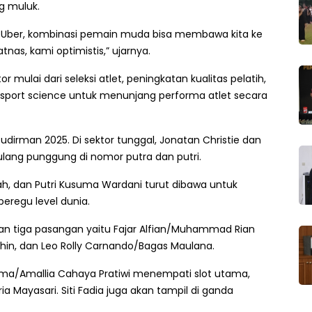
g muluk.
n Uber, kombinasi pemain muda bisa membawa kita ke
tnas, kami optimistis,” ujarnya.
r mulai dari seleksi atlet, peningkatan kualitas pelatih,
n sport science untuk menunjang performa atlet secara
dirman 2025. Di sektor tunggal, Jonatan Christie dan
ulang punggung di nomor putra dan putri.
lah, dan Putri Kusuma Wardani turut dibawa untuk
regu level dunia.
an tiga pasangan yaitu Fajar Alfian/Muhammad Rian
hin, dan Leo Rolly Carnando/Bagas Maulana.
suma/Amallia Cahaya Pratiwi menempati slot utama,
ia Mayasari. Siti Fadia juga akan tampil di ganda