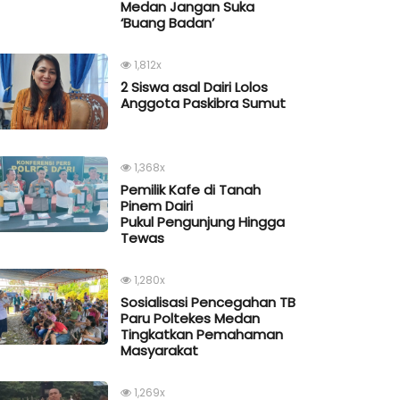
Medan Jangan Suka
‘Buang Badan’
1,812x
2 Siswa asal Dairi Lolos
Anggota Paskibra Sumut
1,368x
Pemilik Kafe di Tanah
Pinem Dairi
Pukul Pengunjung Hingga
Tewas
1,280x
Sosialisasi Pencegahan TB
Paru Poltekes Medan
Tingkatkan Pemahaman
Masyarakat
1,269x