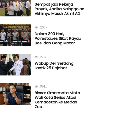
Sempat jadi Pekerja
Proyek, Andika Nainggolan
Akhirnya Masuk Akmil AD
1,267x
Dalam 300 Hari,
Polrestabes Sikat Rayap
Besi dan Geng Motor
1,221x
Wabup Deli Serdang
Lantik 25 Pejabat
1,154x
Binsar Simarmata Minta
Wali Kota Serius Atasi
Kemacetan ke Medan
Zoo