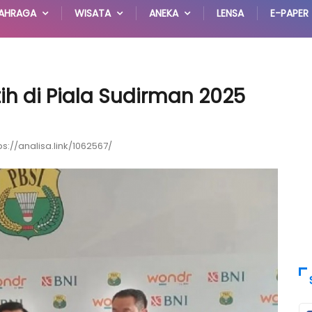
AHRAGA
WISATA
ANEKA
LENSA
E-PAPER
ih di Piala Sudirman 2025
ps://analisa.link/1062567/