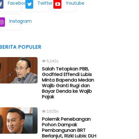
Facebook
Twitter
Youtube
Instagram
BERITA POPULER
5,242x
Salah Tetapkan PBB,
Godfried Effendi Lubis
Minta Bapenda Medan
Wajib Ganti Rugi dan
Bayar Denda ke Wajib
Pajak
2,625x
Polemik Penebangan
Pohon Dampak
Pembangunan BRT
Berlanjut, Rizki Lubis: DLH