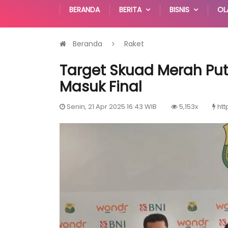
BERANDA
BERITA
BISNIS
OL
Beranda
Raket
Target Skuad Merah Put
Masuk Final
Senin, 21 Apr 2025 16:43 WIB
5,153x
htt