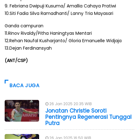
9. Febriana Dwipuji Kusuma/ Amallia Cahaya Pratiwi
10.Siti Fadia Silva Ramadhanti/ Lanny Tria Mayasari
Ganda campuran
11.Rinov Rivaldy/Pitha Haningtyas Mentari
12.Rehan Naufal Kusharjanto/ Gloria Emanuelle Widjaja
13.Dejan Ferdinansyah
(ANT/CSP)
BACA JUGA
26 Jan 2025 20:35 WIB
Jonatan Christie Soroti
Pentingnya Regenerasi Tunggal
Putra
26 Jan 2025 16:50 WIB