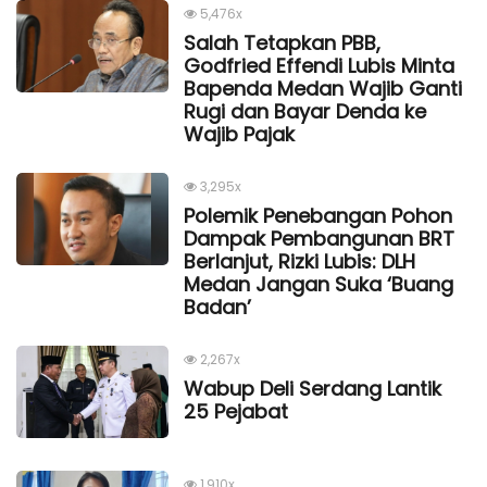
5,476x
Salah Tetapkan PBB,
Godfried Effendi Lubis Minta
Bapenda Medan Wajib Ganti
Rugi dan Bayar Denda ke
Wajib Pajak
3,295x
Polemik Penebangan Pohon
Dampak Pembangunan BRT
Berlanjut, Rizki Lubis: DLH
Medan Jangan Suka ‘Buang
Badan’
2,267x
Wabup Deli Serdang Lantik
25 Pejabat
1,910x