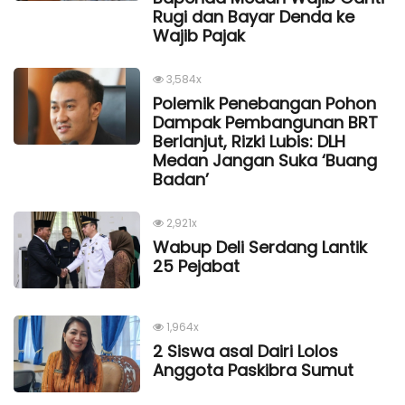
Rugi dan Bayar Denda ke
Wajib Pajak
3,584x
Polemik Penebangan Pohon
Dampak Pembangunan BRT
Berlanjut, Rizki Lubis: DLH
Medan Jangan Suka ‘Buang
Badan’
2,921x
Wabup Deli Serdang Lantik
25 Pejabat
1,964x
2 Siswa asal Dairi Lolos
Anggota Paskibra Sumut