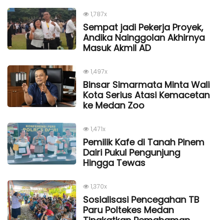
1,787x
Sempat jadi Pekerja Proyek,
Andika Nainggolan Akhirnya
Masuk Akmil AD
1,497x
Binsar Simarmata Minta Wali
Kota Serius Atasi Kemacetan
ke Medan Zoo
1,471x
Pemilik Kafe di Tanah Pinem
Dairi Pukul Pengunjung
Hingga Tewas
1,370x
Sosialisasi Pencegahan TB
Paru Poltekes Medan