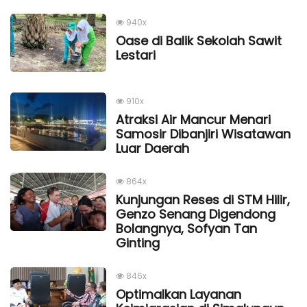
940x
Oase di Balik Sekolah Sawit
Lestari
910x
Atraksi Air Mancur Menari
Samosir Dibanjiri Wisatawan
Luar Daerah
864x
Kunjungan Reses di STM Hilir,
Genzo Senang Digendong
Bolangnya, Sofyan Tan
Ginting
846x
Optimalkan Layanan