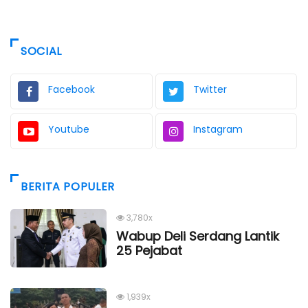
SOCIAL
Facebook
Twitter
Youtube
Instagram
BERITA POPULER
3,780x
Wabup Deli Serdang Lantik
25 Pejabat
1,939x