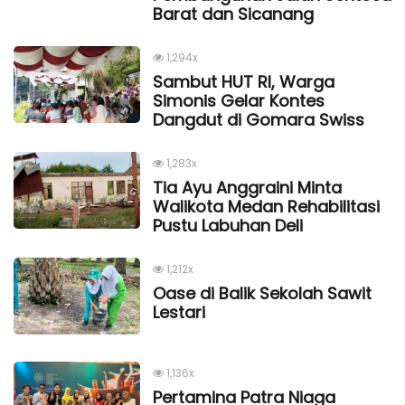
Barat dan Sicanang
1,294x
Sambut HUT RI, Warga
Simonis Gelar Kontes
Dangdut di Gomara Swiss
1,283x
Tia Ayu Anggraini Minta
Walikota Medan Rehabilitasi
Pustu Labuhan Deli
1,212x
Oase di Balik Sekolah Sawit
Lestari
1,136x
Pertamina Patra Niaga