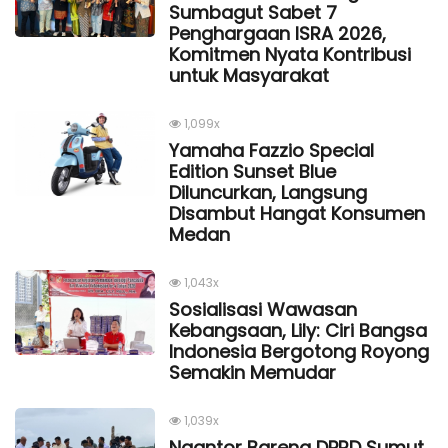
Sumbagut Sabet 7
Penghargaan ISRA 2026,
Komitmen Nyata Kontribusi
untuk Masyarakat
1,099x
Yamaha Fazzio Special
Edition Sunset Blue
Diluncurkan, Langsung
Disambut Hangat Konsumen
Medan
1,043x
Sosialisasi Wawasan
Kebangsaan, Lily: Ciri Bangsa
Indonesia Bergotong Royong
Semakin Memudar
1,039x
Ngantor Bareng DPRD Sumut