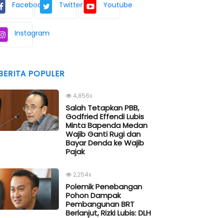
Facebook
Twitter
Youtube
Instagram
BERITA POPULER
4,856x
Salah Tetapkan PBB,
Godfried Effendi Lubis
Minta Bapenda Medan
Wajib Ganti Rugi dan
Bayar Denda ke Wajib
Pajak
2,254x
Polemik Penebangan
Pohon Dampak
Pembangunan BRT
Berlanjut, Rizki Lubis: DLH