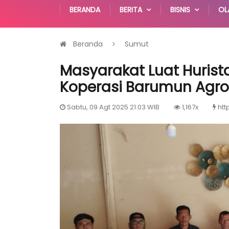
BERANDA
BERITA
BISNIS
OL
Beranda
Sumut
Masyarakat Luat Huris
Koperasi Barumun Agro
Sabtu, 09 Agt 2025 21:03 WIB
1,167x
htt