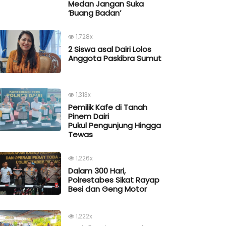
Medan Jangan Suka
‘Buang Badan’
1,728x
2 Siswa asal Dairi Lolos
Anggota Paskibra Sumut
1,313x
Pemilik Kafe di Tanah
Pinem Dairi
Pukul Pengunjung Hingga
Tewas
1,226x
Dalam 300 Hari,
Polrestabes Sikat Rayap
Besi dan Geng Motor
1,222x