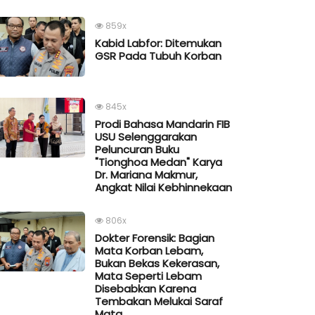
859x
Kabid Labfor: Ditemukan
GSR Pada Tubuh Korban
845x
Prodi Bahasa Mandarin FIB
USU Selenggarakan
Peluncuran Buku
"Tionghoa Medan" Karya
Dr. Mariana Makmur,
Angkat Nilai Kebhinnekaan
806x
Dokter Forensik: Bagian
Mata Korban Lebam,
Bukan Bekas Kekerasan,
Mata Seperti Lebam
Disebabkan Karena
Tembakan Melukai Saraf
Mata