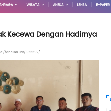
AHRAGA
WISATA
ANEKA
LENSA
E-PAPER
tak Kecewa Dengan Hadirnya
ps://analisa.link/1065592/