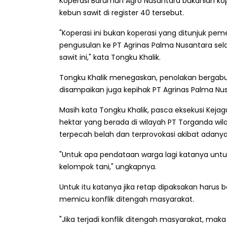
Koperasi Barumun Agro Nusantara bukanlah kop
kebun sawit di register 40 tersebut.
"Koperasi ini bukan koperasi yang ditunjuk pe
pengusulan ke PT Agrinas Palma Nusantara se
sawit ini," kata Tongku Khalik.
Tongku Khalik menegaskan, penolakan bergab
disampaikan juga kepihak PT Agrinas Palma Nusa
Masih kata Tongku Khalik, pasca eksekusi Kejagu
hektar yang berada di wilayah PT Torganda w
terpecah belah dan terprovokasi akibat adan
"Untuk apa pendataan warga lagi katanya untu
kelompok tani," ungkapnya.
Untuk itu katanya jika retap dipaksakan haru
memicu konflik ditengah masyarakat.
"Jika terjadi konflik ditengah masyarakat, ma