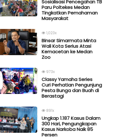
Sosialisasi Pencegahan TB
Paru Poltekes Medan
Tingkatkan Pemahaman
Masyarakat
1,023x
Binsar Simarmata Minta
Wali Kota Serius Atasi
Kemacetan ke Medan
Zoo
973x
Classy Yamaha Series
Curi Perhatian Pengunjung
Pesta Bunga dan Buah di
Berastagi
891x
Ungkap 1.187 Kasus Dalam
300 Hari, Pengungkapan
Kasus Narkoba Naik 85
Persen