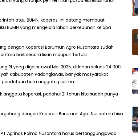
erasi yang ditunjuk pemerintah pasca eksekusi lahan
merintah atau BUMN, koperasi ini datang membuat
laku BUMN yang mengelola lahan perkebunan kelapa
ung dengan Koperasi Barumun Agro Nusantara sudah
ntara baik secara lisan maupun tertulis.
ng RI yang digelar awal Mei 2025, di lahan seluas 24.000
ilayah Kabupaten Padanglawas, banyak masyarakat
ya pendataan baru anggota plasma.
k anggota koperasi, padahal 21 tahun kita sudah punya
s bergabung dengan Koperasi Barumun Agro Nusantara bisa
ka PT Agrinas Palma Nusantara harus bertanggungjawab