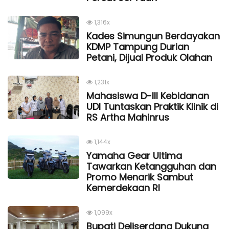
1,316x
Kades Simungun Berdayakan
KDMP Tampung Durian
Petani, Dijual Produk Olahan
1,231x
Mahasiswa D-III Kebidanan
UDI Tuntaskan Praktik Klinik di
RS Artha Mahinrus
1,144x
Yamaha Gear Ultima
Tawarkan Ketangguhan dan
Promo Menarik Sambut
Kemerdekaan Rl
1,099x
Bupati Deliserdang Dukung