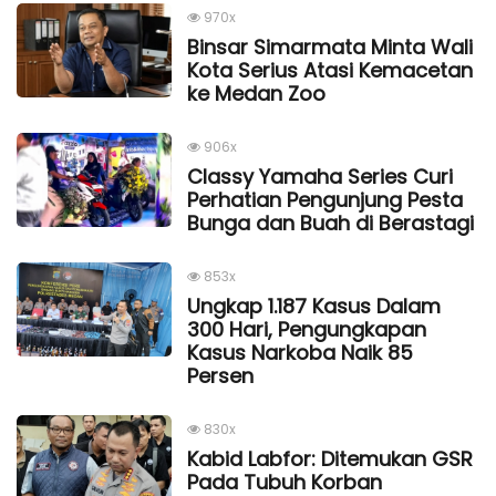
970x
Binsar Simarmata Minta Wali
Kota Serius Atasi Kemacetan
ke Medan Zoo
906x
Classy Yamaha Series Curi
Perhatian Pengunjung Pesta
Bunga dan Buah di Berastagi
853x
Ungkap 1.187 Kasus Dalam
300 Hari, Pengungkapan
Kasus Narkoba Naik 85
Persen
830x
Kabid Labfor: Ditemukan GSR
Pada Tubuh Korban