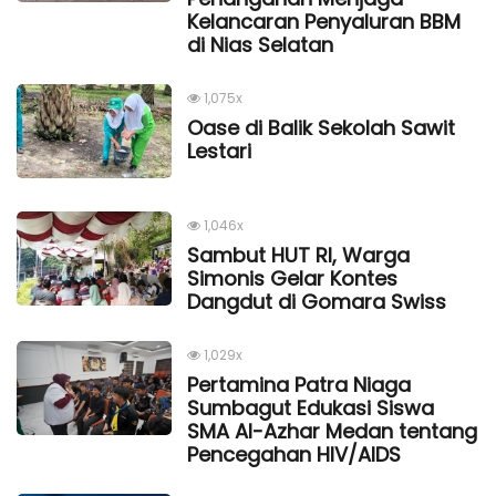
Kelancaran Penyaluran BBM
di Nias Selatan
1,075x
Oase di Balik Sekolah Sawit
Lestari
1,046x
Sambut HUT RI, Warga
Simonis Gelar Kontes
Dangdut di Gomara Swiss
1,029x
Pertamina Patra Niaga
Sumbagut Edukasi Siswa
SMA Al-Azhar Medan tentang
Pencegahan HIV/AIDS