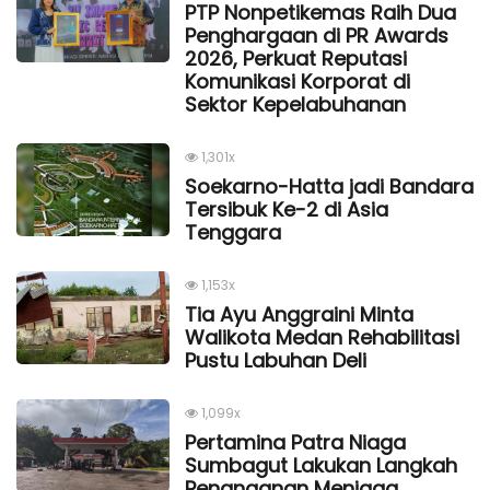
PTP Nonpetikemas Raih Dua
Penghargaan di PR Awards
2026, Perkuat Reputasi
Komunikasi Korporat di
Sektor Kepelabuhanan
1,301x
Soekarno-Hatta jadi Bandara
Tersibuk Ke-2 di Asia
Tenggara
1,153x
Tia Ayu Anggraini Minta
Walikota Medan Rehabilitasi
Pustu Labuhan Deli
1,099x
Pertamina Patra Niaga
Sumbagut Lakukan Langkah
Penanganan Menjaga