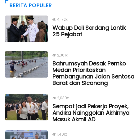
BERITA POPULER
4,172x
Wabup Deli Serdang Lantik
25 Pejabat
2,361x
Bahrumsyah Desak Pemko
Medan Prioritaskan
Pembangunan Jalan Sentosa
Barat dan Sicanang
2,030x
Sempat jadi Pekerja Proyek,
Andika Nainggolan Akhirnya
Masuk Akmil AD
1,401x