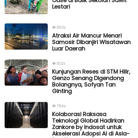
Oase di Balik Sekolah Sawit
Lestari
863x
Atraksi Air Mancur Menari
Samosir Dibanjiri Wisatawan
Luar Daerah
822x
Kunjungan Reses di STM Hilir,
Genzo Senang Digendong
Bolangnya, Sofyan Tan
Ginting
784x
Kolaborasi Raksasa
Teknologi Global Hadirkan
Zankore by Indosat untuk
Akselerasi Adopsi AI di Asia-