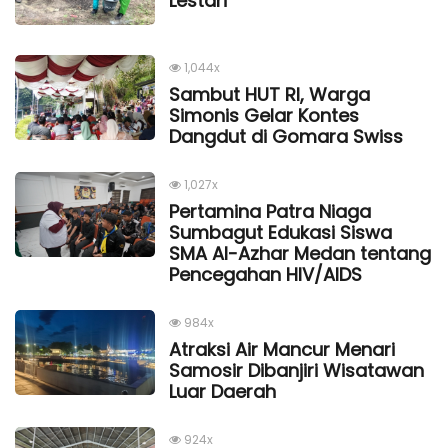
Lestari
1,044x
Sambut HUT RI, Warga
Simonis Gelar Kontes
Dangdut di Gomara Swiss
1,027x
Pertamina Patra Niaga
Sumbagut Edukasi Siswa
SMA Al-Azhar Medan tentang
Pencegahan HIV/AIDS
984x
Atraksi Air Mancur Menari
Samosir Dibanjiri Wisatawan
Luar Daerah
924x