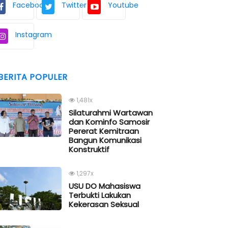
Facebook
Twitter
Youtube
Instagram
BERITA POPULER
1,481x
Silaturahmi Wartawan
dan Kominfo Samosir
Pererat Kemitraan
Bangun Komunikasi
Konstruktif
1,297x
USU DO Mahasiswa
Terbukti Lakukan
Kekerasan Seksual