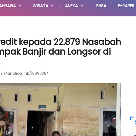
AHRAGA
WISATA
ANEKA
LENSA
E-PAPER
Kredit kepada 22.879 Nasabah
pak Banjir dan Longsor di
ps://analisa.link/1069768/