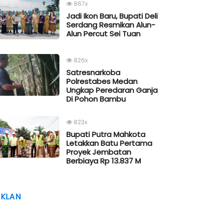
867x
Jadi Ikon Baru, Bupati Deli
Serdang Resmikan Alun-
Alun Percut Sei Tuan
826x
Satresnarkoba
Polrestabes Medan
Ungkap Peredaran Ganja
Di Pohon Bambu
823x
Bupati Putra Mahkota
Letakkan Batu Pertama
Proyek Jembatan
Berbiaya Rp 13.837 M
IKLAN