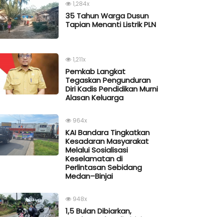
1,284x
35 Tahun Warga Dusun
Tapian Menanti Listrik PLN
1,211x
Pemkab Langkat
Tegaskan Pengunduran
Diri Kadis Pendidikan Murni
Alasan Keluarga
964x
KAI Bandara Tingkatkan
Kesadaran Masyarakat
Melalui Sosialisasi
Keselamatan di
Perlintasan Sebidang
Medan–Binjai
948x
1,5 Bulan Dibiarkan,