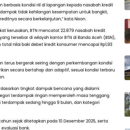
n berbasis kondisi riil di lapangan kepada nasabah kredit
dampak tidak kehilangan kesempatan untuk bangkit,
editnya secara berkelanjutan,” kata Nixon.
ngkat kerusakan, BTN mencatat 22.879 nasabah kredit
ang tersebar di wilayah kantor BTN di Banda Aceh (BSN),
otal nilai baki debet kredit konsumer mencapai Rp1,93
n terus bergerak seiring dengan perkembangan kondisi
erikan secara bertahap dan adaptif, sesuai kondisi terbaru
on.
 berdasarkan tingkat dampak bencana yang dialami
tegori terdampak ringan memperoleh masa tenggang
 terdampak sedang hingga 9 bulan, dan kategori
ga tahun sejak ditetapkan pada 10 Desember 2025, serta
 evaluasi bank.