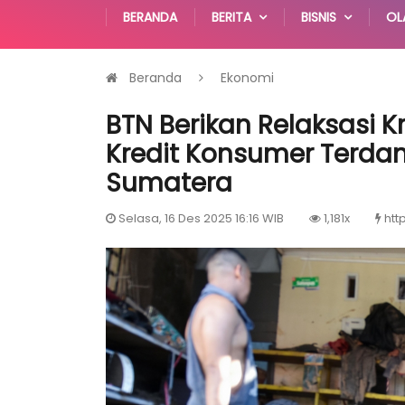
BERANDA
BERITA
BISNIS
OL
Beranda
Ekonomi
BTN Berikan Relaksasi 
Kredit Konsumer Terdam
Sumatera
Selasa, 16 Des 2025 16:16 WIB
1,181x
htt