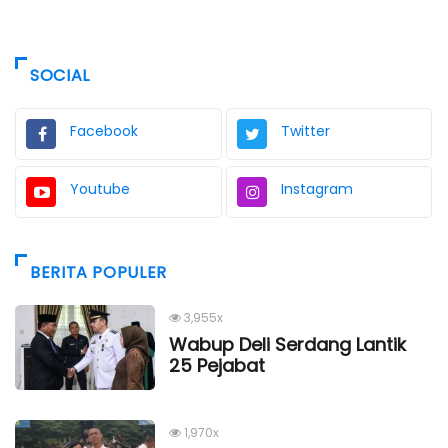
SOCIAL
Facebook
Twitter
Youtube
Instagram
BERITA POPULER
3,955x
Wabup Deli Serdang Lantik
25 Pejabat
1,970x