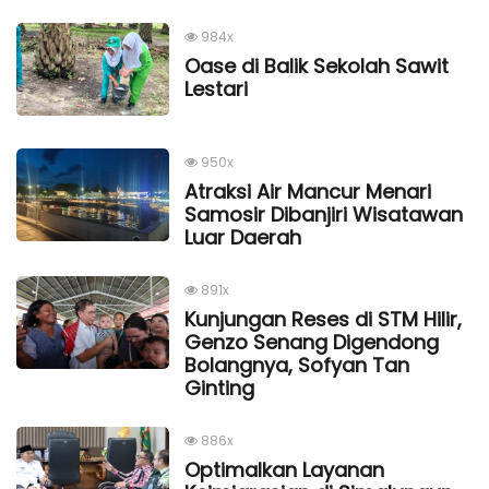
984x
Oase di Balik Sekolah Sawit
Lestari
950x
Atraksi Air Mancur Menari
Samosir Dibanjiri Wisatawan
Luar Daerah
891x
Kunjungan Reses di STM Hilir,
Genzo Senang Digendong
Bolangnya, Sofyan Tan
Ginting
886x
Optimalkan Layanan