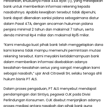
Perbankan, khususnya Pasal 44A ayat (1), yang mewajibkan
bank untuk memberikan informasi rekening kepada
nasabahnya. Apabila kewajiban tersebut tidak dipenuhi,
bank dapat dikenakan sanksi pidana sebagaimana diatur
dalam Pasal 47A, dengan ancaman hukuman pidana
penjara minimal 2 tahun dan maksimal 7 tahun, serta
denda minimal Rp4 miliar dan maksimal Rp15 miliar.
“Kami menduga kuat pihak bank telah menggelapkan dana
kami karena tidak mampu memenuhi permintaan mutasi
rekening tersebut. Kami meyakini ketidakmampuan bank
dalam memberikan informasi disebabkan adanya
kesalahan-kesalahan serius yang sangat merugikan kami
sebagai nasabah,” ujar Andi Citrawali SH, selaku tenaga ahli
hukum bisnis PT ALS.
Dalam proses pengaduan, PT ALS menyebut mendapat
pendampingan dari Sintiya, pegawai OJK pada Divisi
Perlindungan Konsumen. OJK disebut menjanjikan adanya
proses mediasi antara nasabah dan pihak bank guna