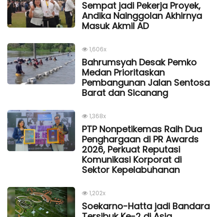
Sempat jadi Pekerja Proyek,
Andika Nainggolan Akhirnya
Masuk Akmil AD
1,606x
Bahrumsyah Desak Pemko
Medan Prioritaskan
Pembangunan Jalan Sentosa
Barat dan Sicanang
1,368x
PTP Nonpetikemas Raih Dua
Penghargaan di PR Awards
2026, Perkuat Reputasi
Komunikasi Korporat di
Sektor Kepelabuhanan
1,202x
Soekarno-Hatta jadi Bandara
Tersibuk Ke-2 di Asia