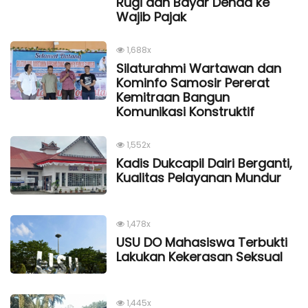
Rugi dan Bayar Denda ke
Wajib Pajak
1,688x
Silaturahmi Wartawan dan
Kominfo Samosir Pererat
Kemitraan Bangun
Komunikasi Konstruktif
1,552x
Kadis Dukcapil Dairi Berganti,
Kualitas Pelayanan Mundur
1,478x
USU DO Mahasiswa Terbukti
Lakukan Kekerasan Seksual
1,445x