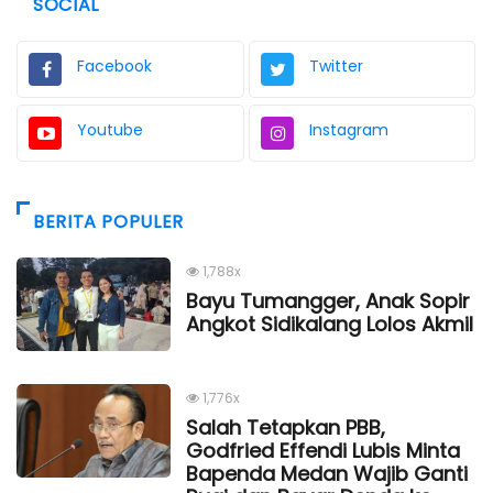
SOCIAL
Facebook
Twitter
Youtube
Instagram
BERITA POPULER
1,788x
Bayu Tumangger, Anak Sopir
Angkot Sidikalang Lolos Akmil
1,776x
Salah Tetapkan PBB,
Godfried Effendi Lubis Minta
Bapenda Medan Wajib Ganti