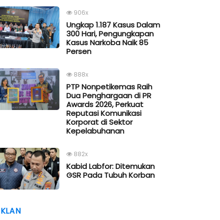
906x
Ungkap 1.187 Kasus Dalam
300 Hari, Pengungkapan
Kasus Narkoba Naik 85
Persen
888x
PTP Nonpetikemas Raih
Dua Penghargaan di PR
Awards 2026, Perkuat
Reputasi Komunikasi
Korporat di Sektor
Kepelabuhanan
882x
Kabid Labfor: Ditemukan
GSR Pada Tubuh Korban
IKLAN