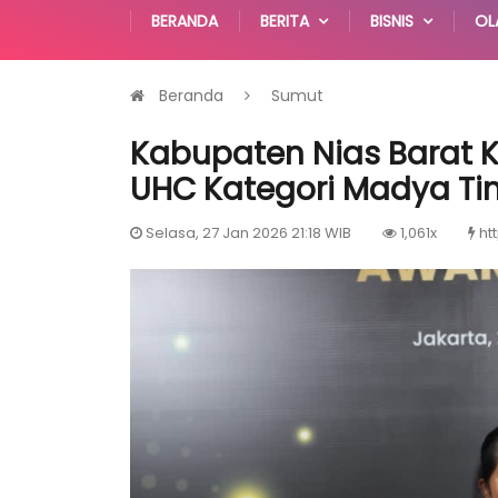
BERANDA
BERITA
BISNIS
OL
Beranda
Sumut
Kabupaten Nias Barat 
UHC Kategori Madya Ti
Selasa, 27 Jan 2026 21:18 WIB
1,061x
ht