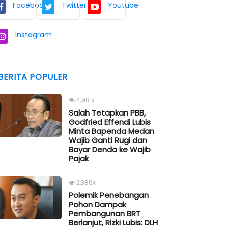
Facebook
Twitter
Youtube
Instagram
BERITA POPULER
4,981x
Salah Tetapkan PBB,
Godfried Effendi Lubis
Minta Bapenda Medan
Wajib Ganti Rugi dan
Bayar Denda ke Wajib
Pajak
2,389x
Polemik Penebangan
Pohon Dampak
Pembangunan BRT
Berlanjut, Rizki Lubis: DLH