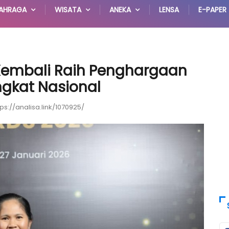
AHRAGA
WISATA
ANEKA
LENSA
E-PAPER
Kembali Raih Penghargaan
ngkat Nasional
tps://analisa.link/1070925/