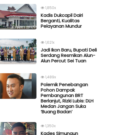
1,850x
Kadis Dukcapil Dairi
Berganti, Kualitas
Pelayanan Mundur
1,621x
Jadi Ikon Baru, Bupati Deli
Serdang Resmikan Alun-
Alun Percut Sei Tuan
1,489x
Polemik Penebangan
Pohon Dampak
Pembangunan BRT
Berlanjut, Rizki Lubis: DLH
Medan Jangan Suka
‘Buang Badan’
1,350x
Kades Simungun