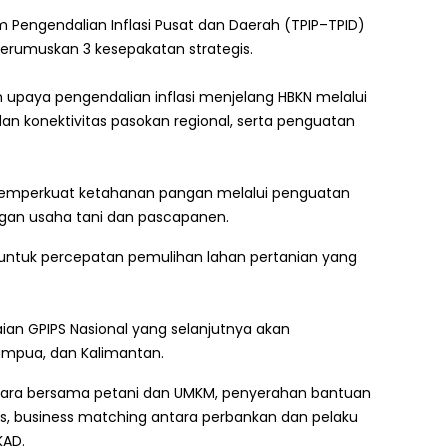
m Pengendalian Inflasi Pusat dan Daerah (TPIP–TPID)
merumuskan 3 kesepakatan strategis.
upaya pengendalian inflasi menjelang HBKN melalui
i dan konektivitas pasokan regional, serta penguatan
k memperkuat ketahanan pangan melalui penguatan
ungan usaha tani dan pascapanen.
t untuk percepatan pemulihan lahan pertanian yang
an GPIPS Nasional yang selanjutnya akan
lampua, dan Kalimantan.
icara bersama petani dan UMKM, penyerahan bantuan
is, business matching antara perbankan dan pelaku
KAD.