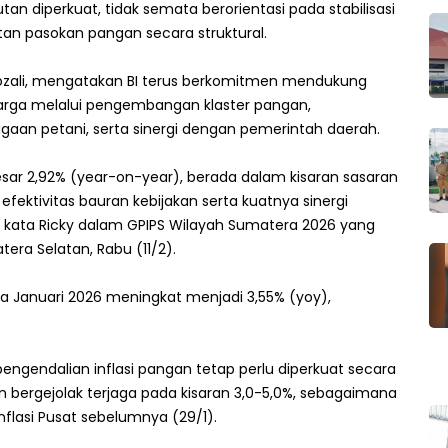
utan diperkuat, tidak semata berorientasi pada stabilisasi
tan pasokan pangan secara struktural.
 Gozali, mengatakan BI terus berkomitmen mendukung
arga melalui pengembangan klaster pangan,
gaan petani, serta sinergi dengan pemerintah daerah.
besar 2,92% (year-on-year), berada dalam kisaran sasaran
efektivitas bauran kebijakan serta kuatnya sinergi
n," kata Ricky dalam GPIPS Wilayah Sumatera 2026 yang
era Selatan, Rabu (11/2).
da Januari 2026 meningkat menjadi 3,55% (yoy),
gendalian inflasi pangan tetap perlu diperkuat secara
an bergejolak terjaga pada kisaran 3,0-5,0%, sebagaimana
flasi Pusat sebelumnya (29/1).