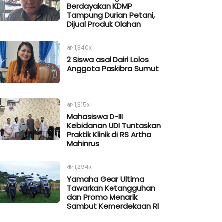
Berdayakan KDMP
Tampung Durian Petani,
Dijual Produk Olahan
1,340x
2 Siswa asal Dairi Lolos
Anggota Paskibra Sumut
1,315x
Mahasiswa D-III
Kebidanan UDI Tuntaskan
Praktik Klinik di RS Artha
Mahinrus
1,294x
Yamaha Gear Ultima
Tawarkan Ketangguhan
dan Promo Menarik
Sambut Kemerdekaan Rl