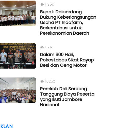
1,135x
Bupati Deliserdang
Dukung Keberlangsungan
Usaha PT Indofarm,
Berkontribusi untuk
Perekonomian Daerah
1,121x
Dalam 300 Hari,
Polrestabes Sikat Rayap
Besi dan Geng Motor
1,025x
Pemkab Deli Serdang
Tanggung Biaya Peserta
yang Ikuti Jambore
Nasional
IKLAN