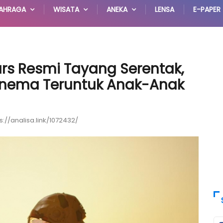
AHRAGA
WISATA
ANEKA
LENSA
E-PAPER
Mars Resmi Tayang Serentak,
Sinema Teruntuk Anak-Anak
s://analisa.link/1072432/