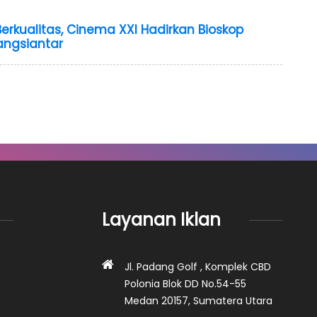
Berkualitas, Cinema XXI Hadirkan Bioskop
ngsiantar
Layanan Iklan
Jl. Padang Golf , Komplek CBD
Polonia Blok DD No.54-55
Medan 20157, Sumatera Utara