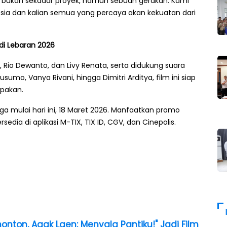
 bukan sekadar proyek, namun sebuah gerakan. Kami
sia dan kalian semua yang percaya akan kekuatan dari
di Lebaran 2026
n, Rio Dewanto, dan Livy Renata, serta didukung suara
usumo, Vanya Rivani, hingga Dimitri Arditya, film ini siap
pakan.
a mulai hari ini, 18 Maret 2026. Manfaatkan promo
dia di aplikasi M-TIX, TIX ID, CGV, dan Cinepolis.
nonton, Agak Laen: Menyala Pantiku!" Jadi Film