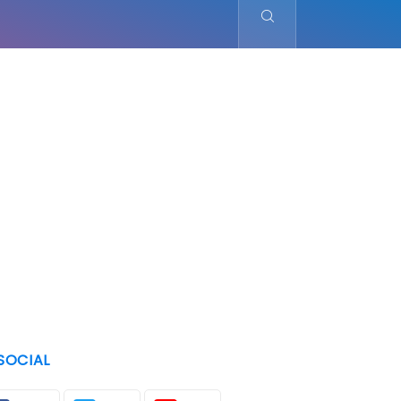
SOCIAL