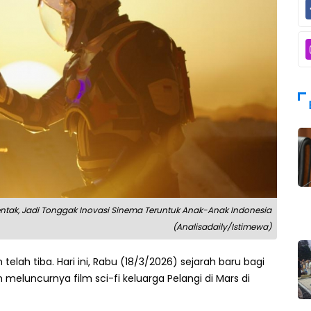
rentak, Jadi Tonggak Inovasi Sinema Teruntuk Anak-Anak Indonesia
(Analisadaily/Istimewa)
 telah tiba. Hari ini, Rabu (18/3/2026) sejarah baru bagi
 meluncurnya film sci-fi keluarga Pelangi di Mars di