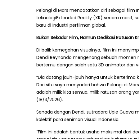
Pelangi di Mars mencatatkan diri sebagai fil
teknologiExtended Reality (XR) secara masif, 
baru di industri perfilman global.
Bukan Sekadar Film, Namun Dedikasi Ratusan K
Di balik kemegahan visualnya, film ini menyimp
Dendi Reynando mengenang sebuah momen men
bertemu dengan salah satu 3D animator dari ve
“Dia datang jauh-jauh hanya untuk berterima ka
Dari situ saya menyadari bahwa Pelangi di Mars j
adalah milik kita semua, milik ratusan orang ya
(18/3/2026).
Senada dengan Dendi, sutradara Upie Guava m
kolektif para seniman visual Indonesia.
“Film ini adalah bentuk usaha maksimal dari ded