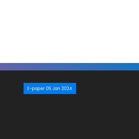
E-paper 05 Jan 2024