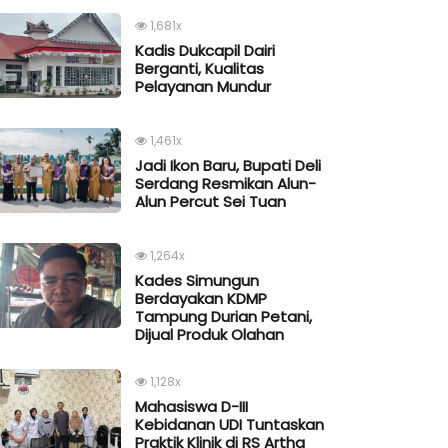
1,681x
Kadis Dukcapil Dairi
Berganti, Kualitas
Pelayanan Mundur
1,461x
Jadi Ikon Baru, Bupati Deli
Serdang Resmikan Alun-
Alun Percut Sei Tuan
1,264x
Kades Simungun
Berdayakan KDMP
Tampung Durian Petani,
Dijual Produk Olahan
1,128x
Mahasiswa D-III
Kebidanan UDI Tuntaskan
Praktik Klinik di RS Artha