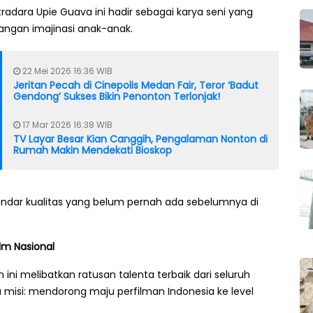
radara Upie Guava ini hadir sebagai karya seni yang
gan imajinasi anak-anak.
22 Mei 2026 16:36 WIB
Jeritan Pecah di Cinepolis Medan Fair, Teror ‘Badut
Gendong’ Sukses Bikin Penonton Terlonjak!
17 Mar 2026 16:38 WIB
TV Layar Besar Kian Canggih, Pengalaman Nonton di
Rumah Makin Mendekati Bioskop
andar kualitas yang belum pernah ada sebelumnya di
ilm Nasional
 ini melibatkan ratusan talenta terbaik dari seluruh
 misi: mendorong maju perfilman Indonesia ke level