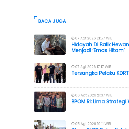
BACA JUGA
07 Agt 2026 21:57 WIB
Hidayah Di Balik Hewan
Menjadi ‘Emas Hitam’
07 Agt 2026 17:17 WIB
Tersangka Pelaku KDRT 
06 Agt 2026 21:37 WIB
BPOM RI: Lima Strateg
05 Agt 2026 19:11 WIB