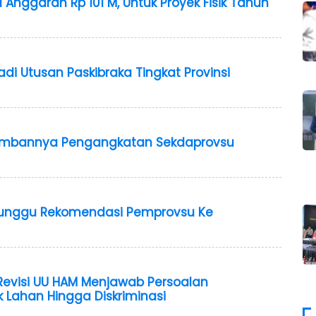
 Anggaran Rp 101 M, Untuk Proyek Fisik Tahun
adi Utusan Paskibraka Tingkat Provinsi
ambannya Pengangkatan Sekdaprovsu
nunggu Rekomendasi Pemprovsu Ke
Revisi UU HAM Menjawab Persoalan
ik Lahan Hingga Diskriminasi