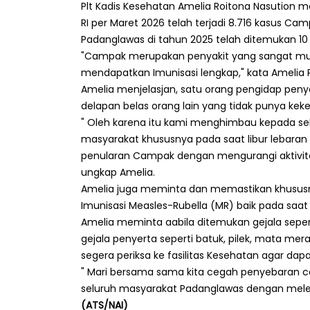
Plt Kadis Kesehatan Amelia Roitona Nasution
RI per Maret 2026 telah terjadi 8.716 kasus Ca
Padanglawas di tahun 2025 telah ditemukan 10
"Campak merupakan penyakit yang sangat mu
mendapatkan Imunisasi lengkap," kata Amelia R
Amelia menjelasjan, satu orang pengidap pen
delapan belas orang lain yang tidak punya keke
" Oleh karena itu kami menghimbau kepada se
masyarakat khususnya pada saat libur lebara
penularan Campak dengan mengurangi aktivi
ungkap Amelia.
Amelia juga meminta dan memastikan khusus
Imunisasi Measles-Rubella (MR) baik pada saat u
Amelia meminta aabila ditemukan gejala seper
gejala penyerta seperti batuk, pilek, mata mer
segera periksa ke fasilitas Kesehatan agar dap
" Mari bersama sama kita cegah penyebaran 
seluruh masyarakat Padanglawas dengan meleng
(ATS/NAI)