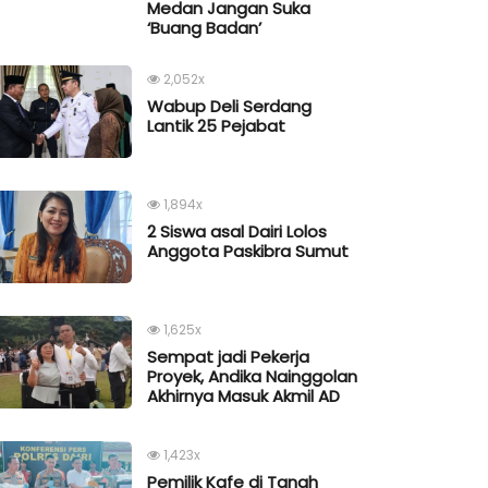
Medan Jangan Suka
‘Buang Badan’
2,052x
Wabup Deli Serdang
Lantik 25 Pejabat
1,894x
2 Siswa asal Dairi Lolos
Anggota Paskibra Sumut
1,625x
Sempat jadi Pekerja
Proyek, Andika Nainggolan
Akhirnya Masuk Akmil AD
1,423x
Pemilik Kafe di Tanah