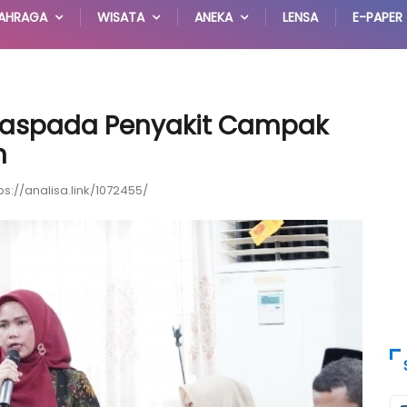
AHRAGA
WISATA
ANEKA
LENSA
E-PAPER
Waspada Penyakit Campak
n
ps://analisa.link/1072455/