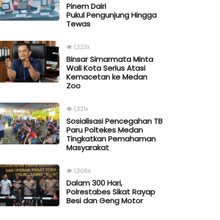
Pinem Dairi
Pukul Pengunjung Hingga
Tewas
1,323x
Binsar Simarmata Minta
Wali Kota Serius Atasi
Kemacetan ke Medan
Zoo
1,321x
Sosialisasi Pencegahan TB
Paru Poltekes Medan
Tingkatkan Pemahaman
Masyarakat
1,306x
Dalam 300 Hari,
Polrestabes Sikat Rayap
Besi dan Geng Motor