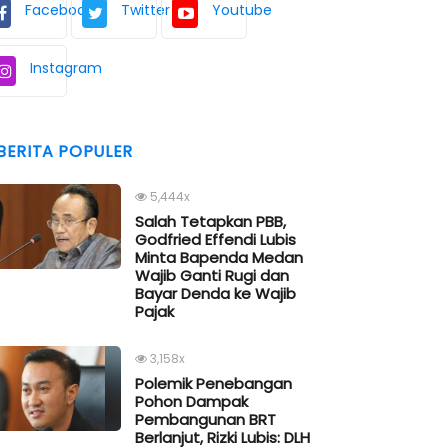
Facebook
Twitter
Youtube
Instagram
BERITA POPULER
5,444x
Salah Tetapkan PBB,
Godfried Effendi Lubis
Minta Bapenda Medan
Wajib Ganti Rugi dan
Bayar Denda ke Wajib
Pajak
3,158x
Polemik Penebangan
Pohon Dampak
Pembangunan BRT
Berlanjut, Rizki Lubis: DLH