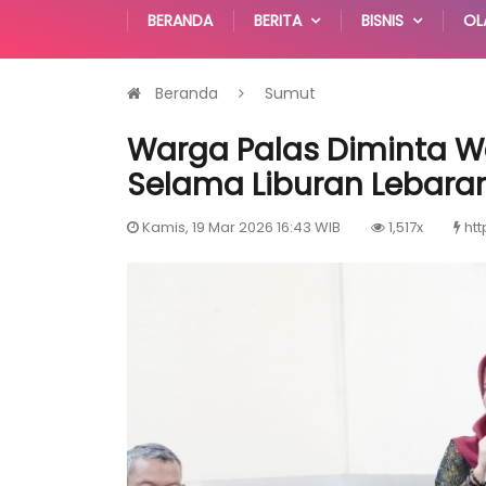
BERANDA
BERITA
BISNIS
OL
Beranda
Sumut
Warga Palas Diminta 
Selama Liburan Lebara
Kamis, 19 Mar 2026 16:43 WIB
1,517x
htt