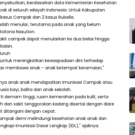
 menyebutkan, berdasarkan data Kementerian Kesehatan
mpak di seluruh wilayah Indonesia. Untuk Kabupaten
 kasus Campak dan 2 kasus Rubella.
dah menular, terutama pada anak yang belum
oitona Nasution.
yakit campak dapat menularkan ke dua belas hingga
balan.
luruh
n untuk meningkatkan kewaspadaan dini terhadap
tas membawa anak – anak ketempat keramaian,"
nya anak anak mendapatkan Imunisasi Campak atau
sia bayi, balita dan anak sekolah.
ti demam tinggi, ruam kemerahan pada kulit, serta
ah dan sakit tenggorokan kadang disertai dengan diare
at ditangani dengan cepat.
campak demi melindungi kesehatan anak anak dan
kapi Imunisasi Dasar Lengkap (IDL)," ajaknya.