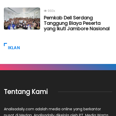
993x
Pemkab Deli Serdang
Tanggung Biaya Peserta
yang Ikuti Jambore Nasional
IKLAN
Tentang Kami
Analisadaily.com adalah media online yang berkantor
pusat di Medan. Analisadaily dikelola oleh PT. Media Warta