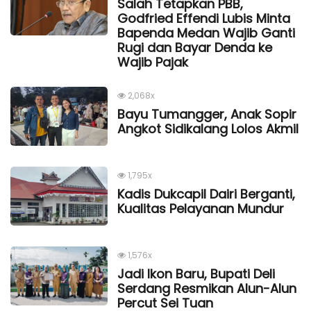
Salah Tetapkan PBB,
Godfried Effendi Lubis Minta
Bapenda Medan Wajib Ganti
Rugi dan Bayar Denda ke
Wajib Pajak
2,068x
Bayu Tumangger, Anak Sopir
Angkot Sidikalang Lolos Akmil
1,795x
Kadis Dukcapil Dairi Berganti,
Kualitas Pelayanan Mundur
1,576x
Jadi Ikon Baru, Bupati Deli
Serdang Resmikan Alun-Alun
Percut Sei Tuan