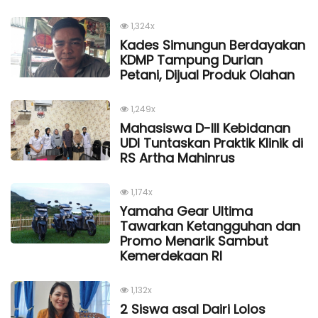
1,324x
Kades Simungun Berdayakan
KDMP Tampung Durian
Petani, Dijual Produk Olahan
1,249x
Mahasiswa D-III Kebidanan
UDI Tuntaskan Praktik Klinik di
RS Artha Mahinrus
1,174x
Yamaha Gear Ultima
Tawarkan Ketangguhan dan
Promo Menarik Sambut
Kemerdekaan Rl
1,132x
2 Siswa asal Dairi Lolos