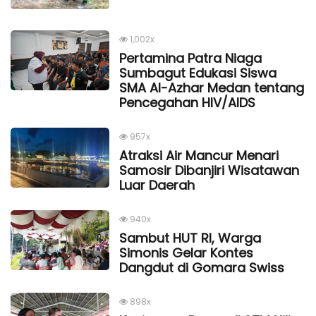
1,002x
Pertamina Patra Niaga
Sumbagut Edukasi Siswa
SMA Al-Azhar Medan tentang
Pencegahan HIV/AIDS
957x
Atraksi Air Mancur Menari
Samosir Dibanjiri Wisatawan
Luar Daerah
940x
Sambut HUT RI, Warga
Simonis Gelar Kontes
Dangdut di Gomara Swiss
898x