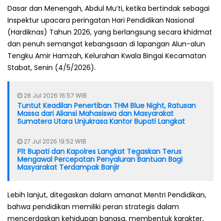
Dasar dan Menengah, Abdul Mu’ti, ketika bertindak sebagai
Inspektur upacara peringatan Hari Pendidikan Nasional
(Hardiknas) Tahun 2026, yang berlangsung secara khidmat
dan penuh semangat kebangsaan di lapangan Alun-alun
Tengku Amir Hamzah, Kelurahan Kwala Bingai Kecamatan
Stabat, Senin (4/5/2026).
28 Jul 2026 16:57 WIB
Tuntut Keadilan Penertiban THM Blue Night, Ratusan
Massa dari Aliansi Mahasiswa dan Masyarakat
Sumatera Utara Unjukrasa Kantor Bupati Langkat
27 Jul 2026 19:52 WIB
Plt Bupati dan Kapolres Langkat Tegaskan Terus
Mengawal Percepatan Penyaluran Bantuan Bagi
Masyarakat Terdampak Banjir
Lebih lanjut, ditegaskan dalam amanat Mentri Pendidikan,
bahwa pendidikan memiliki peran strategis dalam
mencerdaskan kehidupan bangsa, membentuk karakter,