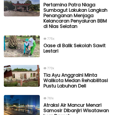
Pertamina Patra Niaga
Sumbagut Lakukan Langkah
Penanganan Menjaga
Kelancaran Penyaluran BBM
di Nias Selatan
775x
Oase di Balik Sekolah Sawit
Lestari
773x
Tia Ayu Anggraini Minta
Walikota Medan Rehabilitasi
Pustu Labuhan Deli
761x
Atraksi Air Mancur Menari
Samosir Dibanjiri Wisatawan