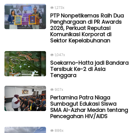
1,273x
PTP Nonpetikemas Raih Dua
Penghargaan di PR Awards
2026, Perkuat Reputasi
Komunikasi Korporat di
Sektor Kepelabuhanan
1,047x
Soekarno-Hatta jadi Bandara
Tersibuk Ke-2 di Asia
Tenggara
907x
Pertamina Patra Niaga
Sumbagut Edukasi Siswa
SMA Al-Azhar Medan tentang
Pencegahan HIV/AIDS
886x