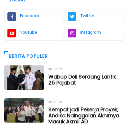
Facebook
Twitter
Youtube
Instagram
BERITA POPULER
3,271x
Wabup Deli Serdang Lantik
25 Pejabat
1,838x
Sempat jadi Pekerja Proyek,
Andika Nainggolan Akhirnya
Masuk Akmil AD