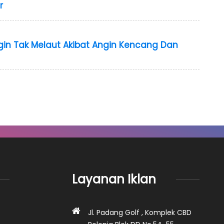
r
gin Tak Melaut Akibat Angin Kencang Dan
Layanan Iklan
Jl. Padang Golf , Komplek CBD