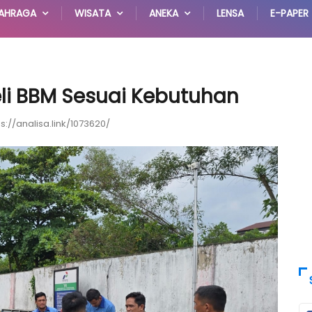
AHRAGA
WISATA
ANEKA
LENSA
E-PAPER
li BBM Sesuai Kebutuhan
ps://analisa.link/1073620/