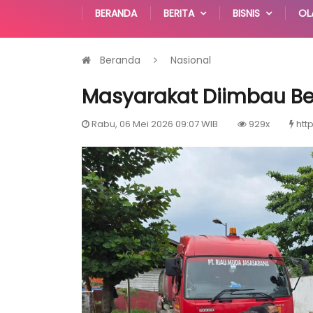
BERANDA
BERITA
BISNIS
OL
Beranda
Nasional
Masyarakat Diimbau Be
Rabu, 06 Mei 2026 09:07 WIB
929x
htt