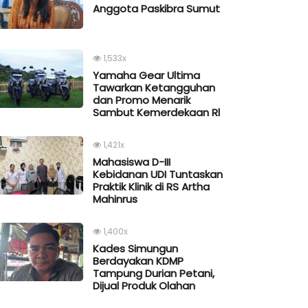
Anggota Paskibra Sumut
1,533x
Yamaha Gear Ultima
Tawarkan Ketangguhan
dan Promo Menarik
Sambut Kemerdekaan Rl
1,421x
Mahasiswa D-III
Kebidanan UDI Tuntaskan
Praktik Klinik di RS Artha
Mahinrus
1,400x
Kades Simungun
Berdayakan KDMP
Tampung Durian Petani,
Dijual Produk Olahan