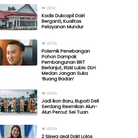
1,931x
Kadis Dukcapil Dairi
Berganti, Kualitas
Pelayanan Mundur
1,870x
Polemik Penebangan
Pohon Dampak
Pembangunan BRT
Berlanjut, Rizki Lubis: DLH
Medan Jangan Suka
‘Buang Badan’
1,692x
Jadi Ikon Baru, Bupati Deli
Serdang Resmikan Alun-
Alun Percut Sei Tuan
1,553x
2 Siswa asal Dairi Lolos