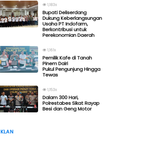
1,183x
Bupati Deliserdang
Dukung Keberlangsungan
Usaha PT Indofarm,
Berkontribusi untuk
Perekonomian Daerah
1,161x
Pemilik Kafe di Tanah
Pinem Dairi
Pukul Pengunjung Hingga
Tewas
1,153x
Dalam 300 Hari,
Polrestabes Sikat Rayap
Besi dan Geng Motor
IKLAN