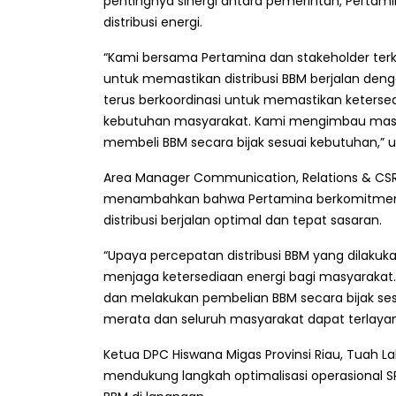
pentingnya sinergi antara pemerintah, Perta
distribusi energi.
“Kami bersama Pertamina dan stakeholder terka
untuk memastikan distribusi BBM berjalan deng
terus berkoordinasi untuk memastikan keterse
kebutuhan masyarakat. Kami mengimbau masya
membeli BBM secara bijak sesuai kebutuhan,” 
Area Manager Communication, Relations & CS
menambahkan bahwa Pertamina berkomitmen 
distribusi berjalan optimal dan tepat sasaran.
“Upaya percepatan distribusi BBM yang dilak
menjaga ketersediaan energi bagi masyaraka
dan melakukan pembelian BBM secara bijak sesu
merata dan seluruh masyarakat dapat terlayani
Ketua DPC Hiswana Migas Provinsi Riau, Tuah
mendukung langkah optimalisasi operasional SP