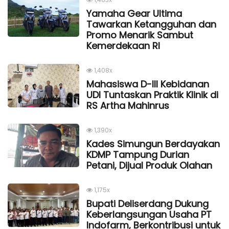
Yamaha Gear Ultima
Tawarkan Ketangguhan dan
Promo Menarik Sambut
Kemerdekaan Rl
1,408x
Mahasiswa D-III Kebidanan
UDI Tuntaskan Praktik Klinik di
RS Artha Mahinrus
1,390x
Kades Simungun Berdayakan
KDMP Tampung Durian
Petani, Dijual Produk Olahan
1,175x
Bupati Deliserdang Dukung
Keberlangsungan Usaha PT
Indofarm, Berkontribusi untuk