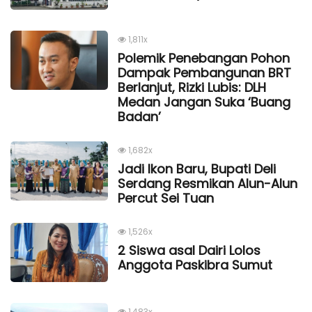
1,811x
Polemik Penebangan Pohon
Dampak Pembangunan BRT
Berlanjut, Rizki Lubis: DLH
Medan Jangan Suka ‘Buang
Badan’
1,682x
Jadi Ikon Baru, Bupati Deli
Serdang Resmikan Alun-Alun
Percut Sei Tuan
1,526x
2 Siswa asal Dairi Lolos
Anggota Paskibra Sumut
1,483x