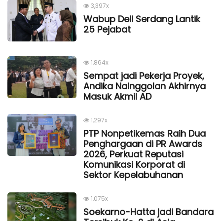
3,397x
Wabup Deli Serdang Lantik
25 Pejabat
1,864x
Sempat jadi Pekerja Proyek,
Andika Nainggolan Akhirnya
Masuk Akmil AD
1,297x
PTP Nonpetikemas Raih Dua
Penghargaan di PR Awards
2026, Perkuat Reputasi
Komunikasi Korporat di
Sektor Kepelabuhanan
1,075x
Soekarno-Hatta jadi Bandara