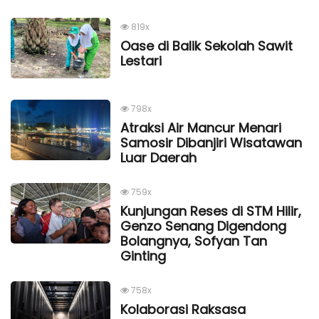
819x
Oase di Balik Sekolah Sawit
Lestari
798x
Atraksi Air Mancur Menari
Samosir Dibanjiri Wisatawan
Luar Daerah
759x
Kunjungan Reses di STM Hilir,
Genzo Senang Digendong
Bolangnya, Sofyan Tan
Ginting
758x
Kolaborasi Raksasa