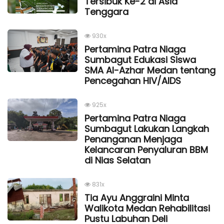
Tersibuk Ke-2 di Asia
Tenggara
930x
Pertamina Patra Niaga
Sumbagut Edukasi Siswa
SMA Al-Azhar Medan tentang
Pencegahan HIV/AIDS
925x
Pertamina Patra Niaga
Sumbagut Lakukan Langkah
Penanganan Menjaga
Kelancaran Penyaluran BBM
di Nias Selatan
831x
Tia Ayu Anggraini Minta
Walikota Medan Rehabilitasi
Pustu Labuhan Deli