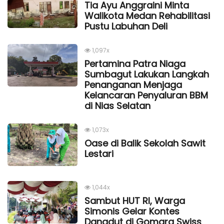
Tia Ayu Anggraini Minta
Walikota Medan Rehabilitasi
Pustu Labuhan Deli
1,097x
Pertamina Patra Niaga
Sumbagut Lakukan Langkah
Penanganan Menjaga
Kelancaran Penyaluran BBM
di Nias Selatan
1,073x
Oase di Balik Sekolah Sawit
Lestari
1,044x
Sambut HUT RI, Warga
Simonis Gelar Kontes
Dangdut di Gomara Swiss