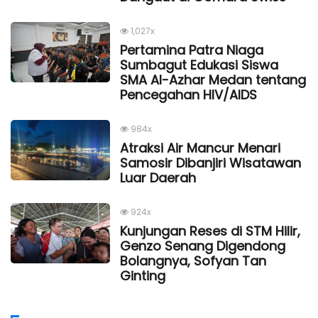
1,027x
Pertamina Patra Niaga
Sumbagut Edukasi Siswa
SMA Al-Azhar Medan tentang
Pencegahan HIV/AIDS
984x
Atraksi Air Mancur Menari
Samosir Dibanjiri Wisatawan
Luar Daerah
924x
Kunjungan Reses di STM Hilir,
Genzo Senang Digendong
Bolangnya, Sofyan Tan
Ginting