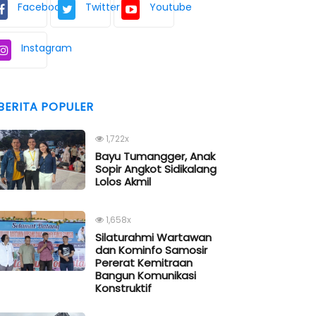
Facebook
Twitter
Youtube
Instagram
BERITA POPULER
1,722x
Bayu Tumangger, Anak
Sopir Angkot Sidikalang
Lolos Akmil
1,658x
Silaturahmi Wartawan
dan Kominfo Samosir
Pererat Kemitraan
Bangun Komunikasi
Konstruktif