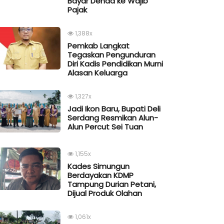
Bayar Denda ke Wajib
Pajak
1,388x
Pemkab Langkat
Tegaskan Pengunduran
Diri Kadis Pendidikan Murni
Alasan Keluarga
1,327x
Jadi Ikon Baru, Bupati Deli
Serdang Resmikan Alun-
Alun Percut Sei Tuan
1,155x
Kades Simungun
Berdayakan KDMP
Tampung Durian Petani,
Dijual Produk Olahan
1,061x