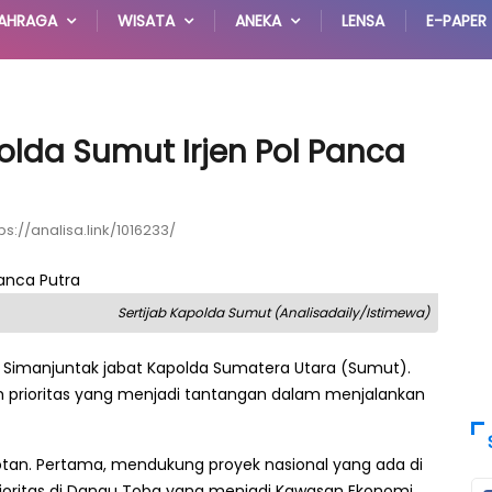
AHRAGA
WISATA
ANEKA
LENSA
E-PAPER
olda Sumut Irjen Pol Panca
ps://analisa.link/1016233/
Sertijab Kapolda Sumut (Analisadaily/Istimewa)
a Simanjuntak jabat Kapolda Sumatera Utara (Sumut).
 prioritas yang menjadi tantangan dalam menjalankan
tan. Pertama, mendukung proyek nasional yang ada di
prioritas di Danau Toba yang menjadi Kawasan Ekonomi