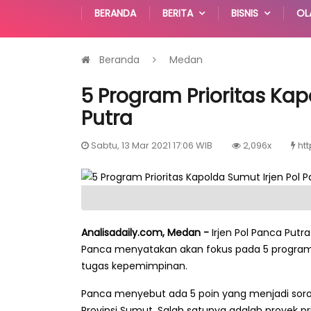
BERANDA
BERITA
BISNIS
OL
Beranda
Medan
5 Program Prioritas Kap
Putra
Sabtu, 13 Mar 2021 17:06 WIB
2,096x
htt
Analisadaily.com, Medan -
Irjen Pol Panca Putr
Panca menyatakan akan fokus pada 5 program
tugas kepemimpinan.
Panca menyebut ada 5 poin yang menjadi soro
Provinsi Sumut. Salah satunya adalah proyek 