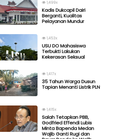
1,499x
Kadis Dukcapil Dairi
Berganti, Kualitas
Pelayanan Mundur
1,453x
USU DO Mahasiswa
Terbukti Lakukan
Kekerasan Seksual
1,417x
35 Tahun Warga Dusun
Tapian Menanti Listrik PLN
1,415x
Salah Tetapkan PBB,
Godfried Effendi Lubis
Minta Bapenda Medan
Wajib Ganti Rugi dan