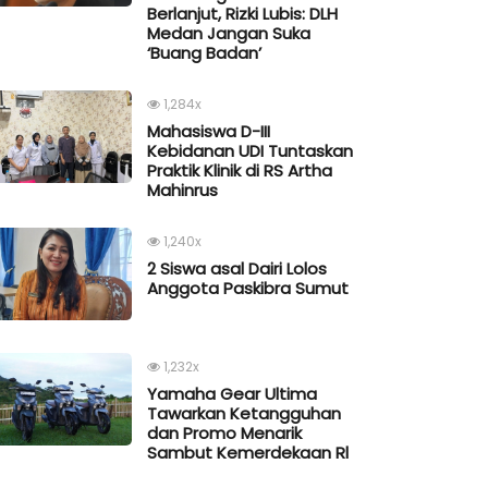
Berlanjut, Rizki Lubis: DLH
Medan Jangan Suka
‘Buang Badan’
1,284x
Mahasiswa D-III
Kebidanan UDI Tuntaskan
Praktik Klinik di RS Artha
Mahinrus
1,240x
2 Siswa asal Dairi Lolos
Anggota Paskibra Sumut
1,232x
Yamaha Gear Ultima
Tawarkan Ketangguhan
dan Promo Menarik
Sambut Kemerdekaan Rl