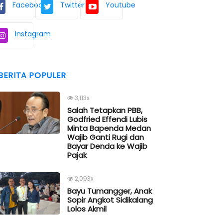
Facebook
Twitter
Youtube
Instagram
BERITA POPULER
3,113x
Salah Tetapkan PBB,
Godfried Effendi Lubis
Minta Bapenda Medan
Wajib Ganti Rugi dan
Bayar Denda ke Wajib
Pajak
2,093x
Bayu Tumangger, Anak
Sopir Angkot Sidikalang
Lolos Akmil