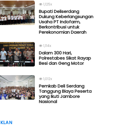
1,125x
Bupati Deliserdang
Dukung Keberlangsungan
Usaha PT Indofarm,
Berkontribusi untuk
Perekonomian Daerah
1,114x
Dalam 300 Hari,
Polrestabes Sikat Rayap
Besi dan Geng Motor
1,012x
Pemkab Deli Serdang
Tanggung Biaya Peserta
yang Ikuti Jambore
Nasional
IKLAN