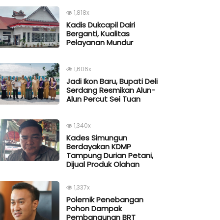
1,818x
Kadis Dukcapil Dairi
Berganti, Kualitas
Pelayanan Mundur
1,606x
Jadi Ikon Baru, Bupati Deli
Serdang Resmikan Alun-
Alun Percut Sei Tuan
1,340x
Kades Simungun
Berdayakan KDMP
Tampung Durian Petani,
Dijual Produk Olahan
1,337x
Polemik Penebangan
Pohon Dampak
Pembangunan BRT