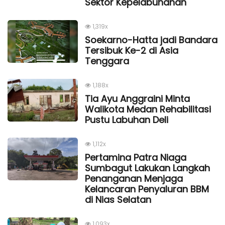
Sektor Kepelabuhanan
1,319x
Soekarno-Hatta jadi Bandara
Tersibuk Ke-2 di Asia
Tenggara
1,188x
Tia Ayu Anggraini Minta
Walikota Medan Rehabilitasi
Pustu Labuhan Deli
1,112x
Pertamina Patra Niaga
Sumbagut Lakukan Langkah
Penanganan Menjaga
Kelancaran Penyaluran BBM
di Nias Selatan
1,093x