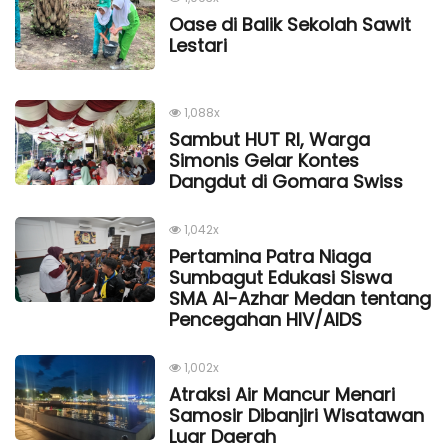
Oase di Balik Sekolah Sawit
Lestari
1,088x
Sambut HUT RI, Warga
Simonis Gelar Kontes
Dangdut di Gomara Swiss
1,042x
Pertamina Patra Niaga
Sumbagut Edukasi Siswa
SMA Al-Azhar Medan tentang
Pencegahan HIV/AIDS
1,002x
Atraksi Air Mancur Menari
Samosir Dibanjiri Wisatawan
Luar Daerah