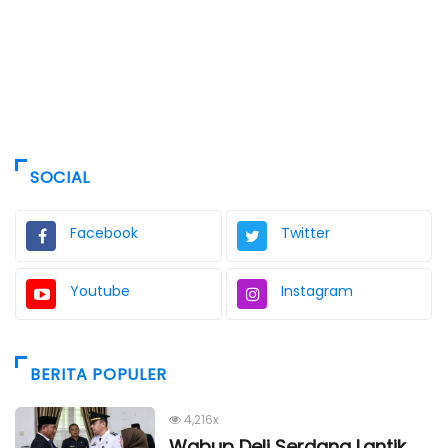
SOCIAL
Facebook
Twitter
Youtube
Instagram
BERITA POPULER
4,216x
Wabup Deli Serdang Lantik