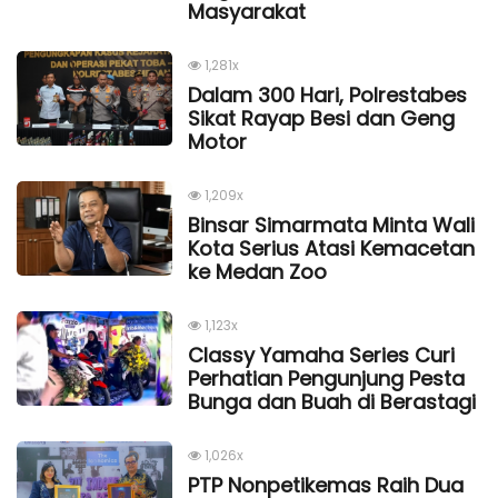
Masyarakat
1,281x
Dalam 300 Hari, Polrestabes
Sikat Rayap Besi dan Geng
Motor
1,209x
Binsar Simarmata Minta Wali
Kota Serius Atasi Kemacetan
ke Medan Zoo
1,123x
Classy Yamaha Series Curi
Perhatian Pengunjung Pesta
Bunga dan Buah di Berastagi
1,026x
PTP Nonpetikemas Raih Dua