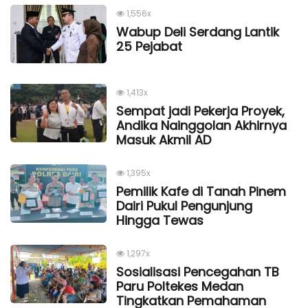
1,556x
Wabup Deli Serdang Lantik
25 Pejabat
1,413x
Sempat jadi Pekerja Proyek,
Andika Nainggolan Akhirnya
Masuk Akmil AD
1,395x
Pemilik Kafe di Tanah Pinem
Dairi Pukul Pengunjung
Hingga Tewas
1,297x
Sosialisasi Pencegahan TB
Paru Poltekes Medan
Tingkatkan Pemahaman