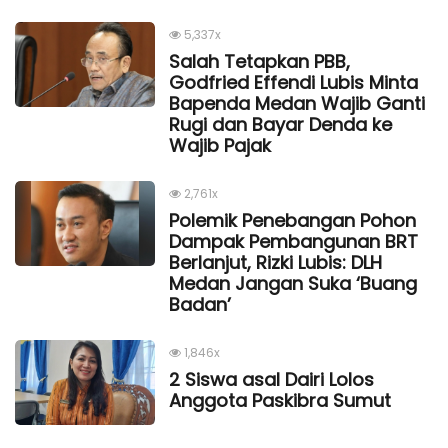
5,337x
Salah Tetapkan PBB,
Godfried Effendi Lubis Minta
Bapenda Medan Wajib Ganti
Rugi dan Bayar Denda ke
Wajib Pajak
2,761x
Polemik Penebangan Pohon
Dampak Pembangunan BRT
Berlanjut, Rizki Lubis: DLH
Medan Jangan Suka ‘Buang
Badan’
1,846x
2 Siswa asal Dairi Lolos
Anggota Paskibra Sumut