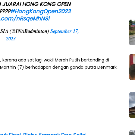
N JUARAI HONG KONG OPEN
????
#HongKongOpen2023
er.com/nRsqeMhNSi
IA (@INABadminton)
September 17,
2023
arena ada sat lagi wakil Merah Putih bertanding di
el Marthin (7) berhadapan dengan ganda putra Denmark,