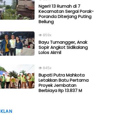
Ngeri! 13 Rumah di 7
Kecamatan Sergai Porak-
Poranda Diterjang Puting
Beliung
859x
Bayu Tumangger, Anak
Sopir Angkot Sidikalang
Lolos Akmil
845x
Bupati Putra Mahkota
Letakkan Batu Pertama
Proyek Jembatan
Berbiaya Rp 13.837 M
IKLAN