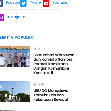
Facebook
Twitter
Youtube
Instagram
BERITA POPULER
1,514x
Silaturahmi Wartawan
dan Kominfo Samosir
Pererat Kemitraan
Bangun Komunikasi
Konstruktif
1,326x
USU DO Mahasiswa
Terbukti Lakukan
Kekerasan Seksual