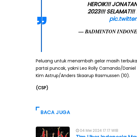
HEROIK!!! JONATA
2023!!! SELAMAT!!! 
pic.twitt
— BADMINTON INDONES
Peluang untuk menambah gelar masih terbuka, k
partai puncak, yakni Leo Rolly Carnando/Dani
Kim Astrup/Anders Skaarup Rasmussen (10).
(CSP)
BACA JUGA
04 Mei 2024 17:17 WIB