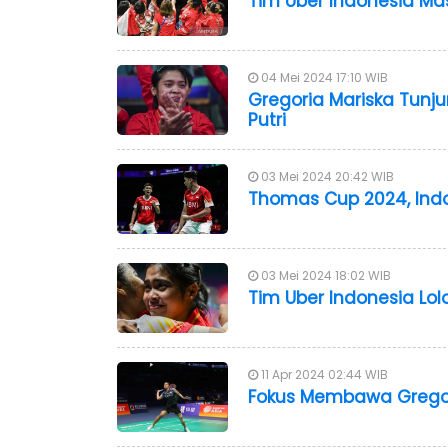
Tim Uber Indonesia Mas
04 Mei 2024 17:10 WIB
Gregoria Mariska Tun
Putri
03 Mei 2024 20:42 WIB
Thomas Cup 2024, Indo
03 Mei 2024 18:02 WIB
Tim Uber Indonesia Lol
11 Apr 2024 02:44 WIB
Fokus Membawa Gregor