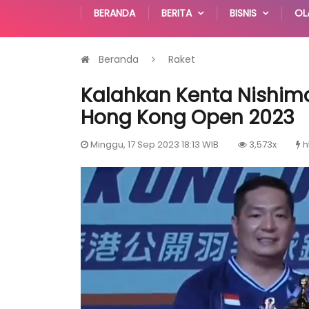
BERANDA
BERITA
BISNIS
OL
Beranda
Raket
Kalahkan Kenta Nishimo
Hong Kong Open 2023
Minggu, 17 Sep 2023 18:13 WIB
3,573x
h