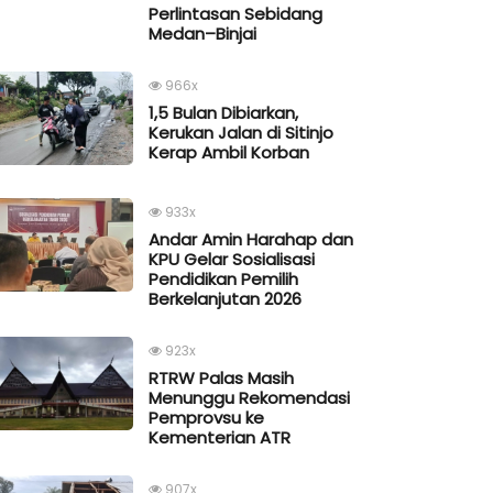
Perlintasan Sebidang
Medan–Binjai
966x
1,5 Bulan Dibiarkan,
Kerukan Jalan di Sitinjo
Kerap Ambil Korban
933x
Andar Amin Harahap dan
KPU Gelar Sosialisasi
Pendidikan Pemilih
Berkelanjutan 2026
923x
RTRW Palas Masih
Menunggu Rekomendasi
Pemprovsu ke
Kementerian ATR
907x