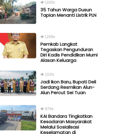
1,320x
35 Tahun Warga Dusun
Tapian Menanti Listrik PLN
1,239x
Pemkab Langkat
Tegaskan Pengunduran
Diri Kadis Pendidikan Murni
Alasan Keluarga
1,021x
Jadi Ikon Baru, Bupati Deli
Serdang Resmikan Alun-
Alun Percut Sei Tuan
979x
KAI Bandara Tingkatkan
Kesadaran Masyarakat
Melalui Sosialisasi
Keselamatan di