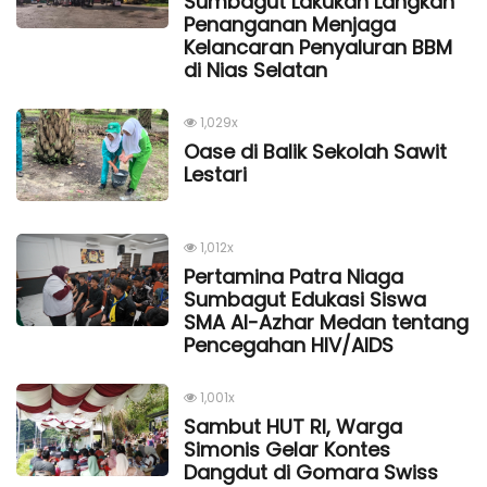
Sumbagut Lakukan Langkah
Penanganan Menjaga
Kelancaran Penyaluran BBM
di Nias Selatan
1,029x
Oase di Balik Sekolah Sawit
Lestari
1,012x
Pertamina Patra Niaga
Sumbagut Edukasi Siswa
SMA Al-Azhar Medan tentang
Pencegahan HIV/AIDS
1,001x
Sambut HUT RI, Warga
Simonis Gelar Kontes
Dangdut di Gomara Swiss