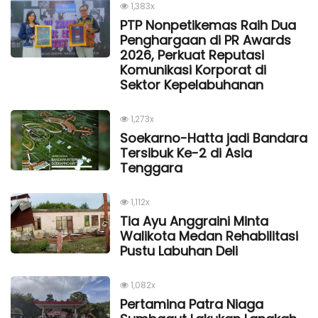
1,383x
PTP Nonpetikemas Raih Dua
Penghargaan di PR Awards
2026, Perkuat Reputasi
Komunikasi Korporat di
Sektor Kepelabuhanan
1,273x
Soekarno-Hatta jadi Bandara
Tersibuk Ke-2 di Asia
Tenggara
1,112x
Tia Ayu Anggraini Minta
Walikota Medan Rehabilitasi
Pustu Labuhan Deli
1,082x
Pertamina Patra Niaga