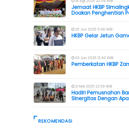
18 Agt 2025 20:09 WIB
Jemaat HKBP Simaling
Doakan Penghentian P
25 Jun 2025 11:46 WIB
HKBP Gelar Jetun Games
03 Jun 2025 13:40 WIB
Pemberkatan HKBP Zam
21 Mei 2025 22:09 WIB
Hadiri Pemusnahan Bara
Sinergitas Dengan Apa
REKOMENDASI