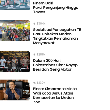
Pinem Dairi
Pukul Pengunjung Hingga
Tewas
1,304x
Sosialisasi Pencegahan TB
Paru Poltekes Medan
Tingkatkan Pemahaman
Masyarakat
1,288x
Dalam 300 Hari,
Polrestabes Sikat Rayap
Besi dan Geng Motor
1,230x
Binsar Simarmata Minta
Wali Kota Serius Atasi
Kemacetan ke Medan
Zoo