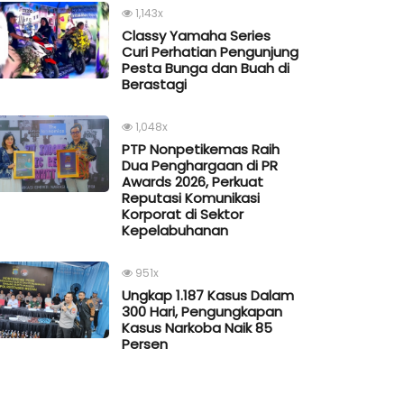
1,143x
Classy Yamaha Series
Curi Perhatian Pengunjung
Pesta Bunga dan Buah di
Berastagi
1,048x
PTP Nonpetikemas Raih
Dua Penghargaan di PR
Awards 2026, Perkuat
Reputasi Komunikasi
Korporat di Sektor
Kepelabuhanan
951x
Ungkap 1.187 Kasus Dalam
300 Hari, Pengungkapan
Kasus Narkoba Naik 85
Persen