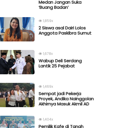
Medan Jangan Suka
‘Buang Badan’
1,859x
2 Siswa asal Dairi Lolos
Anggota Paskibra Sumut
1,678x
Wabup Deli Serdang
Lantik 25 Pejabat
1,469x
Sempat jadi Pekerja
Proyek, Andika Nainggolan
Akhirnya Masuk Akmil AD
1,404x
Pemilik Kafe di Tanah