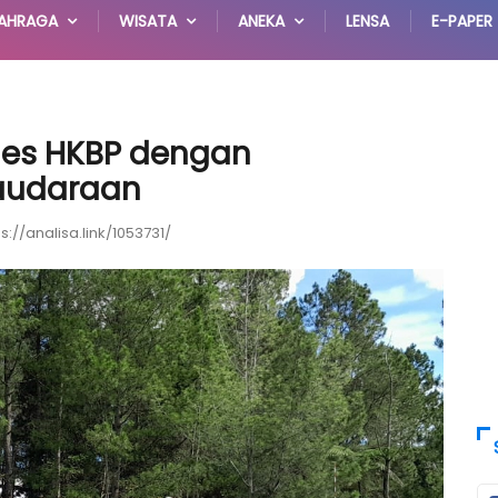
AHRAGA
WISATA
ANEKA
LENSA
E-PAPER
es HKBP dengan
saudaraan
ps://analisa.link/1053731/