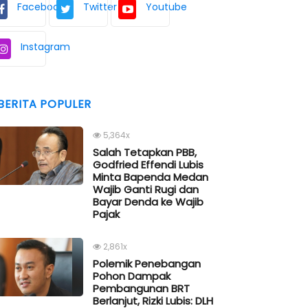
Facebook
Twitter
Youtube
Instagram
BERITA POPULER
5,364x
Salah Tetapkan PBB,
Godfried Effendi Lubis
Minta Bapenda Medan
Wajib Ganti Rugi dan
Bayar Denda ke Wajib
Pajak
2,861x
Polemik Penebangan
Pohon Dampak
Pembangunan BRT
Berlanjut, Rizki Lubis: DLH