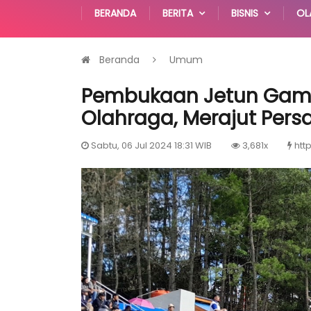
BERANDA
BERITA
BISNIS
OL
Beranda
Umum
Pembukaan Jetun Gam
Olahraga, Merajut Per
Sabtu, 06 Jul 2024 18:31 WIB
3,681x
htt