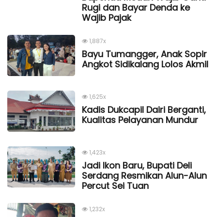
Rugi dan Bayar Denda ke
Wajib Pajak
1,887x
Bayu Tumangger, Anak Sopir
Angkot Sidikalang Lolos Akmil
1,625x
Kadis Dukcapil Dairi Berganti,
Kualitas Pelayanan Mundur
1,423x
Jadi Ikon Baru, Bupati Deli
Serdang Resmikan Alun-Alun
Percut Sei Tuan
1,232x