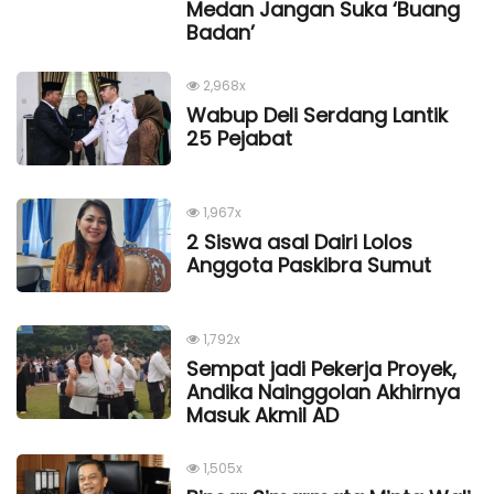
Medan Jangan Suka ‘Buang
Badan’
2,968x
Wabup Deli Serdang Lantik
25 Pejabat
1,967x
2 Siswa asal Dairi Lolos
Anggota Paskibra Sumut
1,792x
Sempat jadi Pekerja Proyek,
Andika Nainggolan Akhirnya
Masuk Akmil AD
1,505x