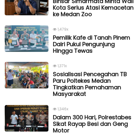
Binsar Simarmata Minta Wali
Kota Serius Atasi Kemacetan
ke Medan Zoo
1,479x
Pemilik Kafe di Tanah Pinem
Dairi Pukul Pengunjung
Hingga Tewas
1,371x
Sosialisasi Pencegahan TB
Paru Poltekes Medan
Tingkatkan Pemahaman
Masyarakat
1,346x
Dalam 300 Hari, Polrestabes
Sikat Rayap Besi dan Geng
Motor