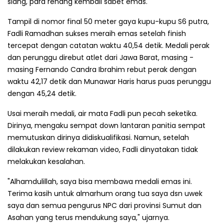
siang, para renang kembali sabet emas.
Tampil di nomor final 50 meter gaya kupu-kupu S6 putra,
Fadli Ramadhan sukses meraih emas setelah finish
tercepat dengan catatan waktu 40,54 detik. Medali perak
dan perunggu direbut atlet dari Jawa Barat, masing -
masing Fernando Candra Ibrahim rebut perak dengan
waktu 42,17 detik dan Munawar Haris harus puas perunggu
dengan 45,24 detik.
Usai meraih medali, air mata Fadli pun pecah seketika.
Dirinya, mengaku sempat down lantaran panitia sempat
memutuskan dirinya didiskualifikasi. Namun, setelah
dilakukan review rekaman video, Fadli dinyatakan tidak
melakukan kesalahan.
"Alhamdulillah, saya bisa membawa medali emas ini.
Terima kasih untuk almarhum orang tua saya dsn uwek
saya dan semua pengurus NPC dari provinsi Sumut dan
Asahan yang terus mendukung saya," ujarnya.