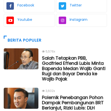
Facebook
Twitter
Youtube
Instagram
BERITA POPULER
5,576x
Salah Tetapkan PBB,
Godfried Effendi Lubis Minta
Bapenda Medan Wajib Ganti
Rugi dan Bayar Denda ke
Wajib Pajak
3,602x
Polemik Penebangan Pohon
Dampak Pembangunan BRT
Berlanjut, Rizki Lubis: DLH