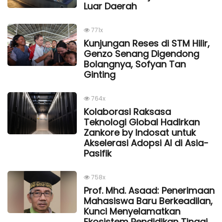
Luar Daerah
771x
Kunjungan Reses di STM Hilir,
Genzo Senang Digendong
Bolangnya, Sofyan Tan
Ginting
764x
Kolaborasi Raksasa
Teknologi Global Hadirkan
Zankore by Indosat untuk
Akselerasi Adopsi AI di Asia-
Pasifik
758x
Prof. Mhd. Asaad: Penerimaan
Mahasiswa Baru Berkeadilan,
Kunci Menyelamatkan
Ekosistem Pendidikan Tinggi