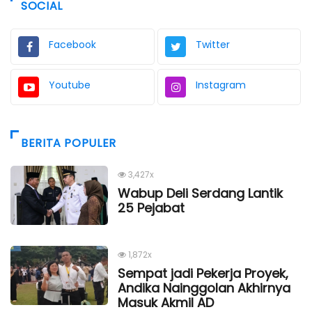
SOCIAL
Facebook
Twitter
Youtube
Instagram
BERITA POPULER
3,427x
Wabup Deli Serdang Lantik
25 Pejabat
1,872x
Sempat jadi Pekerja Proyek,
Andika Nainggolan Akhirnya
Masuk Akmil AD