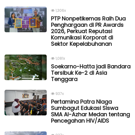
1,306x
PTP Nonpetikemas Raih Dua
Penghargaan di PR Awards
2026, Perkuat Reputasi
Komunikasi Korporat di
Sektor Kepelabuhanan
1,081x
Soekarno-Hatta jadi Bandara
Tersibuk Ke-2 di Asia
Tenggara
937x
Pertamina Patra Niaga
Sumbagut Edukasi Siswa
SMA Al-Azhar Medan tentang
Pencegahan HIV/AIDS