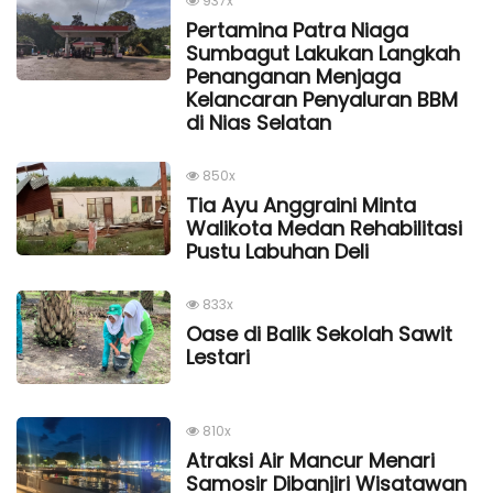
937x
Pertamina Patra Niaga
Sumbagut Lakukan Langkah
Penanganan Menjaga
Kelancaran Penyaluran BBM
di Nias Selatan
850x
Tia Ayu Anggraini Minta
Walikota Medan Rehabilitasi
Pustu Labuhan Deli
833x
Oase di Balik Sekolah Sawit
Lestari
810x
Atraksi Air Mancur Menari
Samosir Dibanjiri Wisatawan