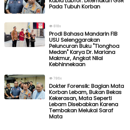
Kabid Labfor: Ditemukan GSR
Pada Tubuh Korban
818x
Prodi Bahasa Mandarin FIB
USU Selenggarakan
Peluncuran Buku "Tionghoa
Medan" Karya Dr. Mariana
Makmur, Angkat Nilai
Kebhinnekaan
786x
Dokter Forensik: Bagian Mata
Korban Lebam, Bukan Bekas
Kekerasan, Mata Seperti
Lebam Disebabkan Karena
Tembakan Melukai Saraf
Mata