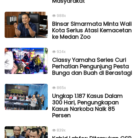
Masyarakat
988x
Binsar Simarmata Minta Wali
Kota Serius Atasi Kemacetan
ke Medan Zoo
924x
Classy Yamaha Series Curi
Perhatian Pengunjung Pesta
Bunga dan Buah di Berastagi
865x
Ungkap 1.187 Kasus Dalam
300 Hari, Pengungkapan
Kasus Narkoba Naik 85
Persen
839x