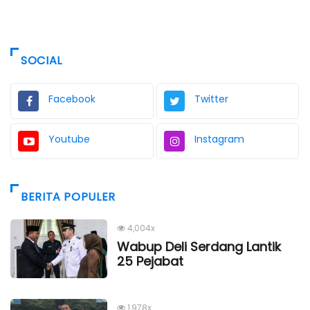
SOCIAL
Facebook
Twitter
Youtube
Instagram
BERITA POPULER
4,004x
Wabup Deli Serdang Lantik
25 Pejabat
1,978x