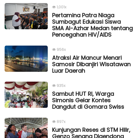
1,001x
Pertamina Patra Niaga
Sumbagut Edukasi Siswa
SMA Al-Azhar Medan tentang
Pencegahan HIV/AIDS
956x
Atraksi Air Mancur Menari
Samosir Dibanjiri Wisatawan
Luar Daerah
935x
Sambut HUT RI, Warga
Simonis Gelar Kontes
Dangdut di Gomara Swiss
897x
Kunjungan Reses di STM Hilir,
Genzo Senang Digendong