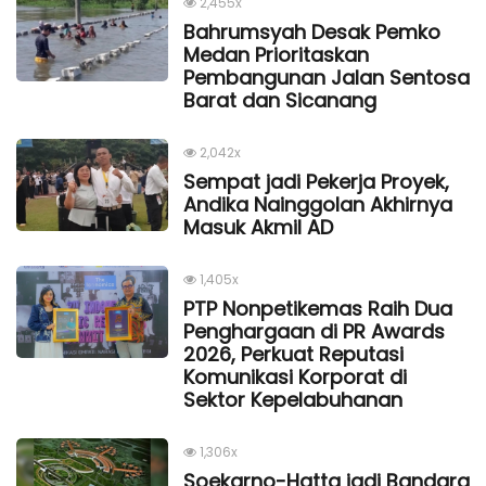
2,455x
Bahrumsyah Desak Pemko
Medan Prioritaskan
Pembangunan Jalan Sentosa
Barat dan Sicanang
2,042x
Sempat jadi Pekerja Proyek,
Andika Nainggolan Akhirnya
Masuk Akmil AD
1,405x
PTP Nonpetikemas Raih Dua
Penghargaan di PR Awards
2026, Perkuat Reputasi
Komunikasi Korporat di
Sektor Kepelabuhanan
1,306x
Soekarno-Hatta jadi Bandara