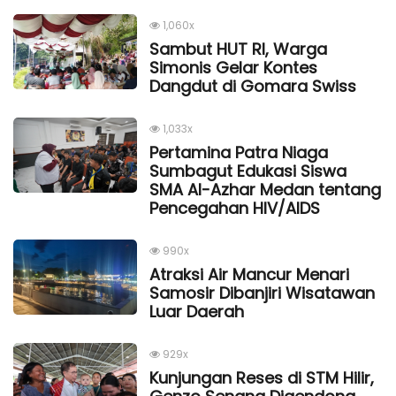
1,060x
Sambut HUT RI, Warga
Simonis Gelar Kontes
Dangdut di Gomara Swiss
1,033x
Pertamina Patra Niaga
Sumbagut Edukasi Siswa
SMA Al-Azhar Medan tentang
Pencegahan HIV/AIDS
990x
Atraksi Air Mancur Menari
Samosir Dibanjiri Wisatawan
Luar Daerah
929x
Kunjungan Reses di STM Hilir,