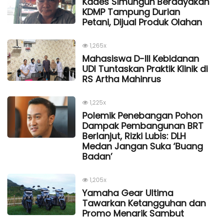
Kades Simungun Berdayakan
KDMP Tampung Durian
Petani, Dijual Produk Olahan
1,265x
Mahasiswa D-III Kebidanan
UDI Tuntaskan Praktik Klinik di
RS Artha Mahinrus
1,225x
Polemik Penebangan Pohon
Dampak Pembangunan BRT
Berlanjut, Rizki Lubis: DLH
Medan Jangan Suka ‘Buang
Badan’
1,205x
Yamaha Gear Ultima
Tawarkan Ketangguhan dan
Promo Menarik Sambut