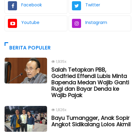
Facebook
Twitter
Youtube
Instagram
BERITA POPULER
1,935x
Salah Tetapkan PBB,
Godfried Effendi Lubis Minta
Bapenda Medan Wajib Ganti
Rugi dan Bayar Denda ke
Wajib Pajak
1,826x
Bayu Tumangger, Anak Sopir
Angkot Sidikalang Lolos Akmil