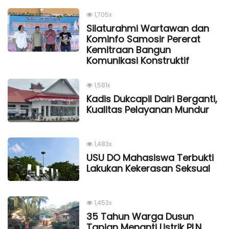
1,705x
Silaturahmi Wartawan dan
Kominfo Samosir Pererat
Kemitraan Bangun
Komunikasi Konstruktif
1,581x
Kadis Dukcapil Dairi Berganti,
Kualitas Pelayanan Mundur
1,483x
USU DO Mahasiswa Terbukti
Lakukan Kekerasan Seksual
1,453x
35 Tahun Warga Dusun
Tapian Menanti Listrik PLN