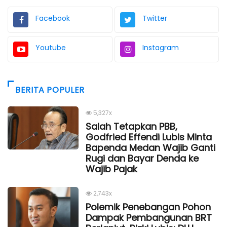
Facebook
Twitter
Youtube
Instagram
BERITA POPULER
5,327x
Salah Tetapkan PBB,
Godfried Effendi Lubis Minta
Bapenda Medan Wajib Ganti
Rugi dan Bayar Denda ke
Wajib Pajak
2,743x
Polemik Penebangan Pohon
Dampak Pembangunan BRT