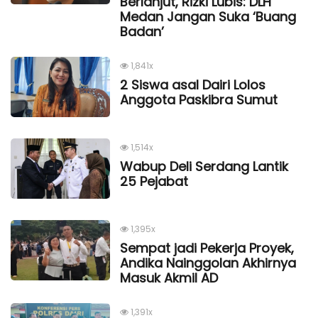
Berlanjut, Rizki Lubis: DLH
Medan Jangan Suka ‘Buang
Badan’
1,841x
2 Siswa asal Dairi Lolos
Anggota Paskibra Sumut
1,514x
Wabup Deli Serdang Lantik
25 Pejabat
1,395x
Sempat jadi Pekerja Proyek,
Andika Nainggolan Akhirnya
Masuk Akmil AD
1,391x