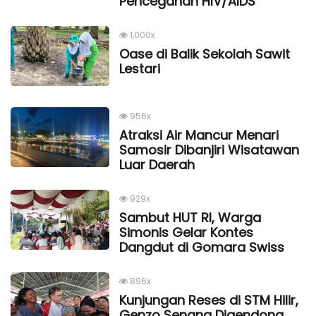
Pencegahan HIV/AIDS
1,000x
Oase di Balik Sekolah Sawit
Lestari
956x
Atraksi Air Mancur Menari
Samosir Dibanjiri Wisatawan
Luar Daerah
929x
Sambut HUT RI, Warga
Simonis Gelar Kontes
Dangdut di Gomara Swiss
896x
Kunjungan Reses di STM Hilir,
Genzo Senang Digendong