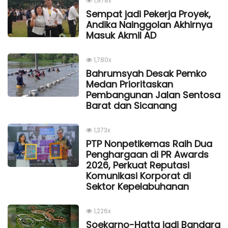
1,978x
Sempat jadi Pekerja Proyek,
Andika Nainggolan Akhirnya
Masuk Akmil AD
1,780x
Bahrumsyah Desak Pemko
Medan Prioritaskan
Pembangunan Jalan Sentosa
Barat dan Sicanang
1,373x
PTP Nonpetikemas Raih Dua
Penghargaan di PR Awards
2026, Perkuat Reputasi
Komunikasi Korporat di
Sektor Kepelabuhanan
1,226x
Soekarno-Hatta jadi Bandara