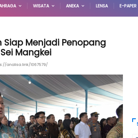
AHRAGA
WISATA
ANEKA
LENSA
E-PAPER
 Siap Menjadi Penopang
 Sei Mangkei
s://analisa.link/1067579/