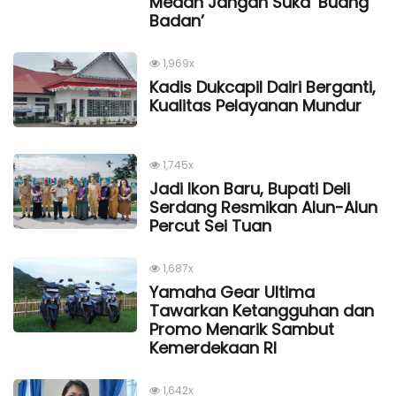
Medan Jangan Suka ‘Buang
Badan’
1,969x
Kadis Dukcapil Dairi Berganti,
Kualitas Pelayanan Mundur
1,745x
Jadi Ikon Baru, Bupati Deli
Serdang Resmikan Alun-Alun
Percut Sei Tuan
1,687x
Yamaha Gear Ultima
Tawarkan Ketangguhan dan
Promo Menarik Sambut
Kemerdekaan Rl
1,642x