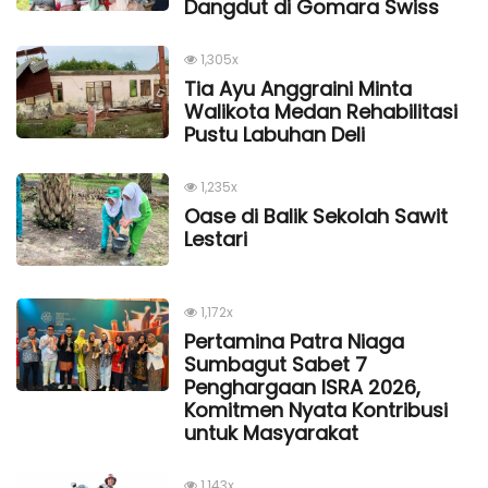
Dangdut di Gomara Swiss
1,305x
Tia Ayu Anggraini Minta
Walikota Medan Rehabilitasi
Pustu Labuhan Deli
1,235x
Oase di Balik Sekolah Sawit
Lestari
1,172x
Pertamina Patra Niaga
Sumbagut Sabet 7
Penghargaan ISRA 2026,
Komitmen Nyata Kontribusi
untuk Masyarakat
1,143x