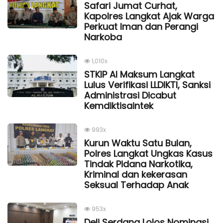
Safari Jumat Curhat,
Kapolres Langkat Ajak Warga
Perkuat Iman dan Perangi
Narkoba
1,010x
STKIP Al Maksum Langkat
Lulus Verifikasi LLDIKTI, Sanksi
Administrasi Dicabut
Kemdiktisaintek
993x
Kurun Waktu Satu Bulan,
Polres Langkat Ungkas Kasus
Tindak Pidana Narkotika,
Kriminal dan kekerasan
Seksual Terhadap Anak
953x
Deli Serdang Lolos Nominasi